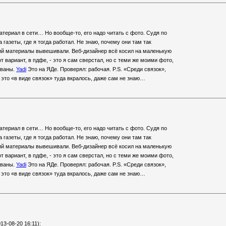
атериал в сети… Но вообще-то, его надо читать с фото. Судя по
а газеты, где я тогда работал. Не знаю, почему они там так
ий материалы вывешивали. Веб-дизайнер всё косил на маленькую
от вариант, в пдфе, - это я сам сверстал, но с теми же моими фото,
ованы.
Yadi
Это на ЯДе. Проверял: рабочая. P.S. «Среди связок»,
 это «в виде связок» туда вкралось, даже сам не знаю…
атериал в сети… Но вообще-то, его надо читать с фото. Судя по
а газеты, где я тогда работал. Не знаю, почему они там так
ий материалы вывешивали. Веб-дизайнер всё косил на маленькую
от вариант, в пдфе, - это я сам сверстал, но с теми же моими фото,
ованы.
Yadi
Это на ЯДе. Проверял: рабочая. P.S. «Среди связок»,
 это «в виде связок» туда вкралось, даже сам не знаю…
13-08-20 16:11):