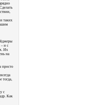
зрядно
«Сделать
ствии,
 и таких
нашим
ейджеры
– и с
х. Их
ень на
ы просто
 всегда
е тогда,
у с
адр. Как
й