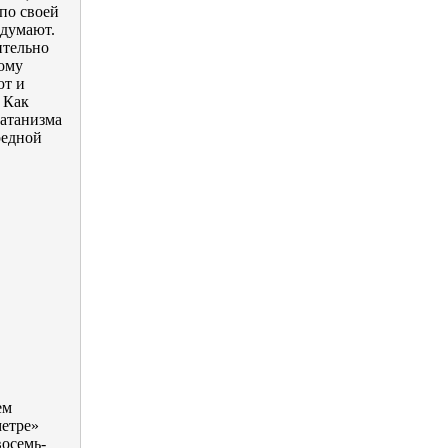
 по своей
 думают.
ительно
тому
ют и
 Как
сатанизма
редной
ем
метре»
осемь-