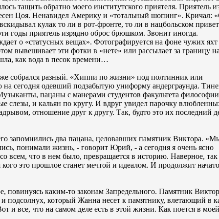
шлось тащить обратно моего институтского приятеля. Приятель и
песен Цоя. Ненавидел Америку и «тотальный шопинг». Кричал: 
вскидывал кулак то ли в рот-фронте, то ли в нацбольском привет
ти годы приятель изрядно оброс брюшком. Звонит иногда.
дает о «статусных вещах». Фотографируется на фоне чужих яхт
том вывешивает эти фотки в «нете» или рассылает за границу 
ла, как вода в песок времени…
оже собрался разный. «Хиппи по жизни» под полтинник или
ко на сегодня одевший подзабытую униформу андерграунда. Тин
Музыканты, пацаны с манерами студентов факультета философии 
е слезы, и кальян по кругу. И вдруг увидел парочку влюбленны
надрывом, отношение друг к другу. Так, будто это их последний д
о запомнились два пацана, целовавших памятник Виктора. «М
сь, понимали жизнь, - говорит Юрий, - а сегодня я очень ясно
 со всем, что в нем было, превращается в историю. Наверное, так
я кого это прошлое станет мечтой и идеалом. И продолжит начато
, повинуясь каким-то законам Запредельного. Памятник Виктор
 и подсолнух, который Жанна несет к памятнику, влетающий в к
т и все, что на самом деле есть в этой жизни. Как поется в мое