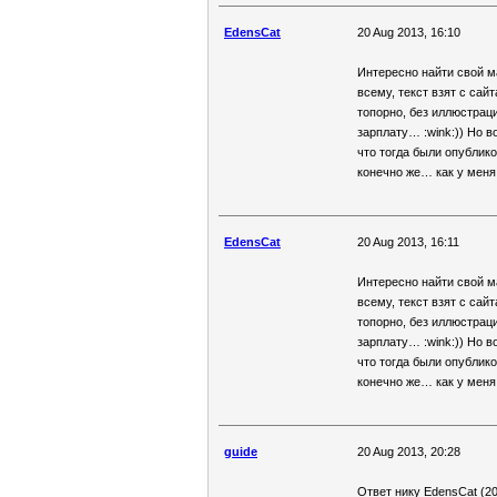
EdensCat
20 Aug 2013, 16:10
Интересно найти свой м
всему, текст взят с сайт
топорно, без иллюстрац
зарплату… :wink:)) Но в
что тогда были опублик
конечно же… как у меня
EdensCat
20 Aug 2013, 16:11
Интересно найти свой м
всему, текст взят с сайт
топорно, без иллюстрац
зарплату… :wink:)) Но в
что тогда были опублик
конечно же… как у меня
guide
20 Aug 2013, 20:28
Ответ нику EdensCat (20