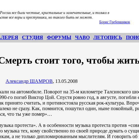
 России все были честные, кристальные и замечательные, и только в
стве все воры и преступники, но такого быть не может.
Борис Гребенщиков
АЛЕРЕЯ
СТУДИЯ
ФОРУМЫ
ЧАВО
ЛЕТОПИСЬ
ПОИ
Смерть стоит того, чтобы жи
Александр ШАМРОВ
, 13.05.2008
али на автомобиле. Поворот на 35-м километре Талсинского шо
1990-го погиб Виктор Цой. Спустя ровно год, в августе, погибли 
как принято считать, и противостояла русская рок-культура. Впро
алеко не сразу. Как, помнится, пошутил один, ныне покойный, 
ься, что ты уже помер»…
музыка протеста». А в особенности музыка протеста против «совк
о музыка тех, кому свойственно по своей природе думать о сущ
кам, а не только дипломированным мыслителям. И говорить об