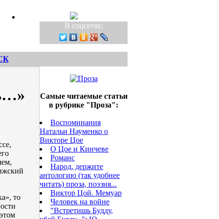
В соцсетях:
СК
ть…»
Самые читаемые статьи
в рубрике "Проза":
Воспоминания
Натальи Науменко о
Викторе Цое
ссе,
О Цое и Кинчеве
его
Романс
чем,
Народ, держите
рижский
антологию (так удобнее
читать) проза, поэзия...
Виктор Цой. Мемуар
а», то
Человек на войне
ности
"Встретишь Будду,
 этом