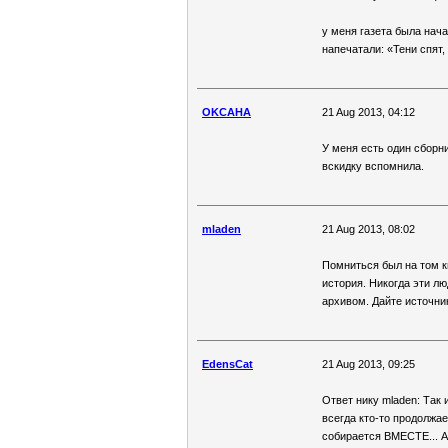
у меня газета была нач
напечатали: «Тени спят,
OKCAHA
21 Aug 2013, 04:12
У меня есть один сборник
вскидку вспомнила.
mladen
21 Aug 2013, 08:02
Помниться был на том ки
история. Никогда эти лю
архивом. Дайте источни
EdensCat
21 Aug 2013, 09:25
Ответ нику mladen: Так 
всегда кто-то продолжает
собирается ВМЕСТЕ... А 