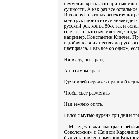
неумение врать - это признак инфа
сущности. А как раз все остальное
И говорят о разных аспектах потре
конструктивно это все ненавидеть
русский рок конца 80-х так и оста
сейчас. Те, кто научился еще тогд
например, Константин Кинчев. Пр
и дойдя в своих песнях до русског
цвет флага. Ведь все об одном, есл
Hи в аду, ни в раю,
А на самом краю,
Где землей отродясь правил бледн
Чтобы свет разметать
Hад землею опять,
Бился с мутью дурень три дня и тр
…Мы едем с «километра» с ребят
Соколовским и Жанной Карелиной.
был установлен памятник Виктору