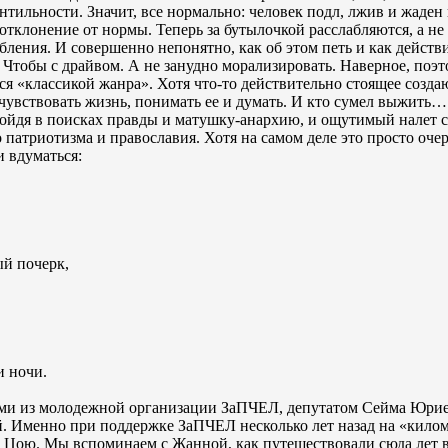
нтильности. Значит, все нормально: человек подл, лжив и жаден
 отклонение от нормы. Теперь за бутылочкой расслабляются, а не
бления. И совершенно непонятно, как об этом петь и как действ
. Чтобы с драйвом. А не занудно морализировать. Наверное, поэ
лся «классикой жанра». Хотя что-то действительно стоящее созда
а чувствовать жизнь, понимать ее и думать. И кто сумел выжить…
ойдя в поисках правды и матушку-анархию, и ощутимый налет 
о патриотизма и православия. Хотя на самом деле это просто оче
и вдуматься:
ый почерк,
и ночи.
ами из молодежной организации ЗаПЧЕЛ, депутатом Сейма Юри
 Именно при поддержке ЗаПЧЕЛ несколько лет назад на «кило
 Цою. Мы вспоминаем с Жанной, как путешествовали сюда лет в