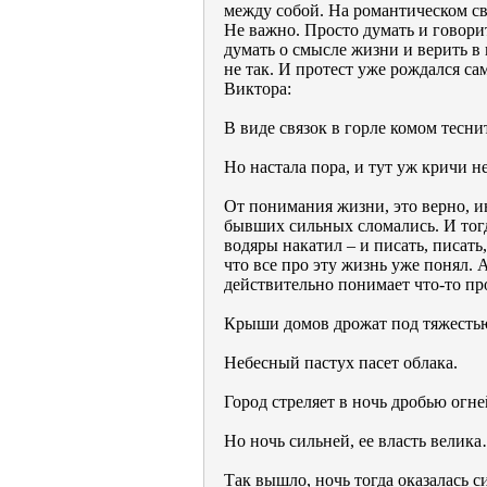
между собой. На романтическом св
Не важно. Просто думать и говор
думать о смысле жизни и верить в
не так. И протест уже рождался с
Виктора:
В виде связок в горле комом тесни
Но настала пора, и тут уж кричи 
От понимания жизни, это верно, и
бывших сильных сломались. И тогда
водяры накатил – и писать, писать
что все про эту жизнь уже понял. А
действительно понимает что-то пр
Крыши домов дрожат под тяжесть
Небесный пастух пасет облака.
Город стреляет в ночь дробью огне
Но ночь сильней, ее власть велик
Так вышло, ночь тогда оказалась с