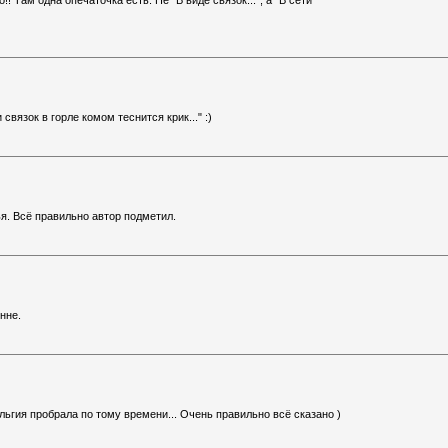
! Там одна опечаточка есть. Не "В виде связок...", а "В сети
связок в горле комом теснится крик..." :)
я. Всё правильно автор подметил.
нне.
льгия пробрала по тому времени... Очень правильно всё сказано )