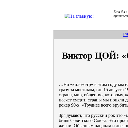
Если бы в
правитель
Г
Виктор ЦОЙ: «
…На «километр» в этом году мы ех
сразу за мостиком, где 15 августа 
страна, мир, общество, которому, 
насчет смерти страны мы поняли д
рокер 90-х: «Труднее всего врубит
Зря думают, что русский рок это «
бишь Советского Союза. Это прост
жизни. Обычным пацанам и девчон