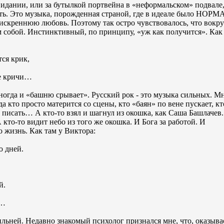
идании, или за бутылкой портвейна в «неформальском» подвале, 
ить. Это музыка, порожденная страной, где в идеале было НО
 искреннюю любовь. Поэтому так остро чувствовалось, что вокр
ам собой. Инстинктивный, по принципу, «уж как получится». Как
тся крик,
не кричи…
ногда и «башню срывает». Русский рок - это музыка сильных. М
 кто просто матерится со сцены, кто «баян» по вене пускает, кт
, писать… А кто-то взял и шагнул из окошка, как Саша Башлачев
 кто-то видит небо из того же окошка. И Бога за работой. И
о жизнь. Как там у Виктора:
ю дней.
й.
а…
ильней. Недавно знакомый психолог признался мне, что, оказыва