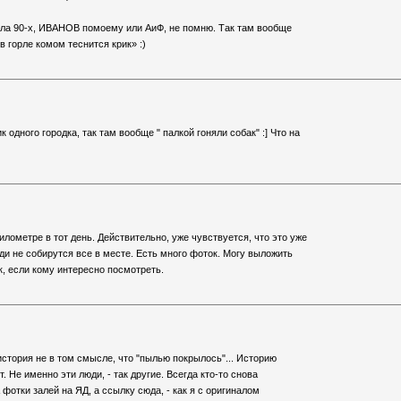
ала 90-x, ИВАНОВ помоему или АиФ, не помню. Так там вообще
 в горле комом теснится крик» :)
 одного городка, так там вообще " палкой гоняли собак" :] Что на
лометре в тот день. Действительно, уже чувствуется, что это уже
ди не собирутся все в месте. Есть много фоток. Могу выложить
к, если кому интересно посмотреть.
история не в том смысле, что "пылью покрылось"... Историю
. Не именно эти люди, - так другие. Всегда кто-то снова
фотки залей на ЯД, а ссылку сюда, - как я с оригиналом