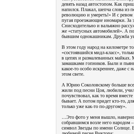
девять назад автостопом. Как при
напился. Плакал, шепча слова из 
революцию и умереть!» И с ревом 
пугая проезжающие иномарки. За э
Снисходительно и вальяжно рассуж
же «статусных автомобилей». А по
бывшим однокашникам. Дружба уш
В этом году народ на километре т
«состоявшийся мидл-класс», толь
в цепях и размалеванных майках. 
замашками гопников. Были и пьяны
какое-то особо искреннее, даже с 
этом свете.
А Юрию Соколовскому больше всег
жили под песни Цоя, любили, учили
почувствовал, как то время вместе
бывает. А потом придет кто-то, дл
только уже как-то по-другому».
…Это фото у меня вышло, наверное
собравшимся возле него народом –
символ Звезды по имени Солнце. Во
любимой песне Виктора: