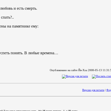
 любовь и есть смерть.
 спать?..
чены на памятнике ему:
о успеть понять. В любые времена…
Опубликовано на сайте Йя-Хха 2008-05-13 11:31:5
Версия для печати
|
Фор