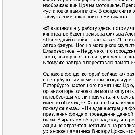
изображающий Цоя на мотоцикле. Препо
«установка памятника». В фонде считают
заблуждение поклонников музыканта.
«Я выставил эту работу здесь, потому чт
кинотеатре будет премьера фильма Але
«Последний герой», - рассказал 21-го и
автор фигуры Цоя на мотоцикле скульпт
Благовестнов. – Не думаю, что городски
этого, во-первых, это на один день, а, во
К тому же завтра я переставлю памятник
Однако в фонде, который сейчас как ра
с петербургским комитетом по культуре к
Петербурге настоящего памятника Цою, 
организаторы киноакции могли запутать
петербуржцы могли подумать, что речь в
именно об их идее. Хотя это была «лишь
показу фильма». «Ни администрация фо
правления фонда о проведении данной
были. Выражаем общую надежду, что ре
акции не отразится негативно на реализ
установке памятника Виктору Цою», - гов