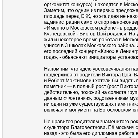
оргкомитет конкурса), находятся в Моск
Заметим, что одним из первых предлож
площадь перед СКК, но эта идея не нах
администрации самого спортивно-конце
«Именно в Московском районе - в роддо
Кузнецовской - Виктор Цой родился. На
жил и некоторое время работал в Моско
учился в 3 школах Московского района.
его последний концерт «Кино» в Ленинг
года», - объясняют инициаторы установк
Напомним, что идею увековечивания па
поддерживают родители Виктора Цоя. 
и Роберт Максимович хотели бы видеть
памятник — в полный рост (рост Виктора
действительно, похожий на солиста гру
данным «Фонтанки», родственникам муз
ни один из уже существующих памятник
включая и монумент на Богословском к
Не нравится родителям знаменитого рок
скульптора Благовестнова. Её москвич с
назад - это была его дипломная работа 