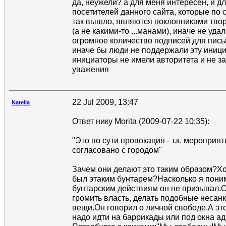
да, неужели? а для меня интересен, и д
посетителей данного сайта, которые по 
так вышло, являются поклонниками тво
(а не какими-то ...манами), иначе не уда
огромное количество подписей для пись
иначе бы люди не поддержали эту иници
инициаторы не имели авторитета и не з
уважения
22 Jul 2009, 13:47
Natella
Ответ нику Morita (2009-07-22 10:35):
"Это по сути провокация - т.к. мероприя
согласовано с городом"
Зачем они делают это таким образом?Хот
был этаким бунтарем?Насколько я поним
бунтарским действиям он не призывал.
громить власть, делать подобные неса
вещи.Он говорил о личной свободе.А это 
надо идти на баррикады или под окна а