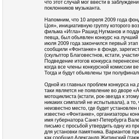
что этот случай мог ввести в заблуждени
поклонников музыканта.
Напомним, что 10 апреля 2009 года фо
Цоя», инициативную группу которого во
фильма «Игла» Рашид Нугманов и подд
певца, был объявлен конкурс на лучший
июля 2009 года закончился первый этап 
сообщили «Фонтанке» в фонде, зарегис
(скульптор Благовестнов, кстати, участи
Подведение итогов конкурса перенесено
когда все члены конкурсной комиссии ве
Тогда и будут объявлены три полуфинал
Одной из главных проблем конкурса на 
таки является не появление во дворе «
мотоциклиста (кстати, рок-звезда к этом
никаких симпатий не испытывала), а то, 
неизвестно место, где будет установлен 
известно «Фонтанке», организаторы кон
имя губернатора Санкт-Петербурга Вал
письмо с просьбой утвердить одну из п
для установки памятника. Вариантов пре
как сообщил Александр Житинский (так