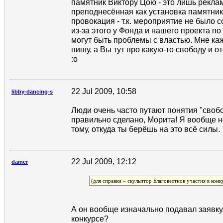
памятник Виктору Цою - это лишь рекла
преподнесённая как установка памятника
провокация - т.к. мероприятие не было с
из-за этого у Фонда и нашего проекта п
могут быть проблемы с властью. Мне каж
пишу, а Вы тут про какую-то свободу и о
:o
22 Jul 2009, 10:58
libby-dancing-s
Люди очень часто путают понятия "свобо
правильно сделано, Морита! Я вообще н
тому, откуда ты берёшь на это всё силы.
22 Jul 2009, 12:12
damer
(для справки – скульптор Благовестнов участия в конк
А он вообще изначально подавал заявку,
конкурсе?