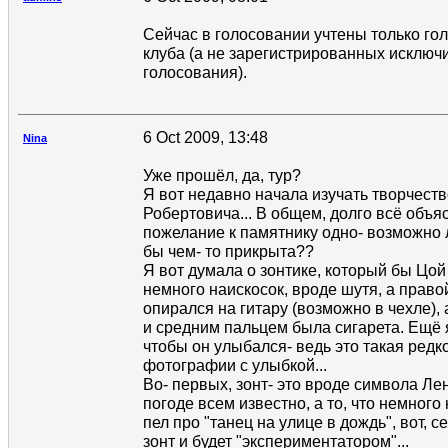
Сейчас в голосовании учтены только го
клуба (а не зарегистрированных исключ
голосования).
6 Oct 2009, 13:48
Nina
Уже прошёл, да, тур?
Я вот недавно начала изучать творчест
Робертовича... В общем, долго всё объя
пожелание к памятнику одно- возможно 
бы чем- то прикрыта??
Я вот думала о зонтике, который бы Цой
немного наискосок, вроде шутя, а право
опирался на гитару (возможно в чехле),
и средним пальцем была сигарета. Ещё я
чтобы он улыбался- ведь это такая редко
фотографии с улыбкой...
Во- первых, зонт- это вроде символа Лен
погоде всем известно, а то, что немного
пел про "танец на улице в дождь", вот, с
зонт и будет "экспериментатором"...