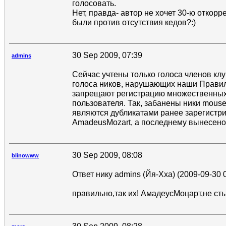
голосовать.
Нет, правда- автор не хочет 30-ю откорр
были против отсутствия кедов?:)
30 Sep 2009, 07:39
admins
Сейчас учтены только голоса членов кл
голоса ников, нарушающих наши Правил
запрещают регистрацию множественных 
пользователя. Так, забанены ники mouse
являются дубликатами ранее зарегистр
AmadeusMozart, а последнему вынесено
30 Sep 2009, 08:08
blinowww
Ответ нику admins (Йя-Хха) (2009-09-30 0
правильно,так их! АмадеусМоцарт,не ст