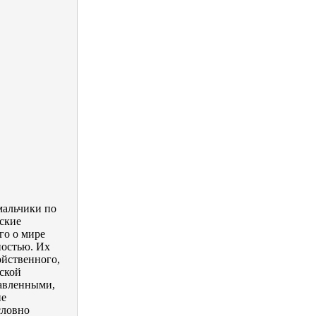
мальчики по
сские
го о мире
ностью. Их
ойственного,
йской
давленными,
не
словно