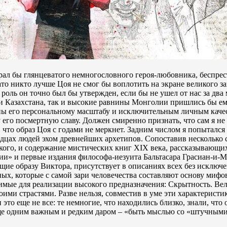
рал бы глянцеватого немногословного героя-любовника, беспре
о никто лучше Цоя не смог бы воплотить на экране великого за
 роль он точно был бы утвержден, если бы не ушел от нас за два 
и Казахстана, так и высокие равнины Монголии пришлись бы ем
ны его персональному масштабу и исключительным личным каче
 его посмертную славу. Должен смиренно признать, что сам я не 
, что образ Цоя с годами не меркнет. Задним числом я попытался 
ердцах людей эхом древнейших архетипов. Сопоставив несколько 
ского, и содержание мистических книг XIX века, рассказывающи
ии» и первые издания философа-иезуита Бальтасара Грасиан-и-М
ущие образу Виктора, присутствует в описаниях всех без исключе
ых, которые с самой зари человечества составляют основу миф
димые для реализации высокого предназначения: Скрытность. Вел
ими страстями. Разве нельзя, совместив в уме эти характеристи
то еще не все: те немногие, что находились близко, знали, что о
ще одним важным и редким даром – «быть мыслью со «штучными»,