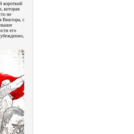
й короткий
, которая
сто не
я Виктора, с
ольшое
ости его
 убежденно,