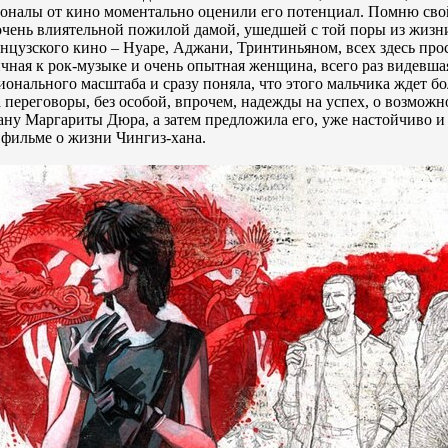
ионалы от кино моментально оценили его потенциал. Помню сво
очень влиятельной пожилой дамой, ушедшей с той поры из жизни
цузского кино – Нуаре, Аджани, Тринтиньяном, всех здесь про
личная к рок-музыке и очень опытная женщина, всего раз видевша
ионального масштаба и сразу поняла, что этого мальчика ждет б
 переговоры, без особой, впрочем, надежды на успех, о возможн
ану Маргариты Дюра, а затем предложила его, уже настойчиво и
 фильме о жизни Чингиз-хана.