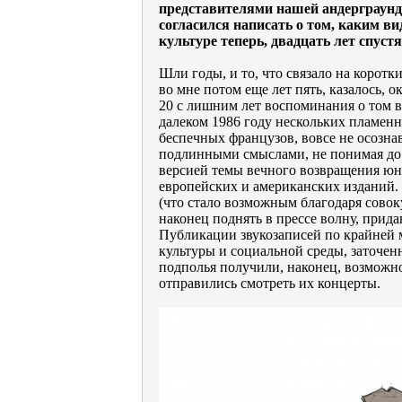
представителями нашей андерграунд
согласился написать о том, каким ви
культуре теперь, двадцать лет спустя
Шли годы, и то, что связало на коротк
во мне потом еще лет пять, казалось, о
20 с лишним лет воспоминания о том
далеком 1986 году нескольких пламен
беспечных французов, вовсе не осозн
подлинными смыслами, не понимая до к
версией темы вечного возвращения юн
европейских и американских изданий.
(что стало возможным благодаря сово
наконец поднять в прессе волну, прид
Публикации звукозаписей по крайней 
культуры и социальной среды, заточенн
подполья получили, наконец, возможно
отправились смотреть их концерты.