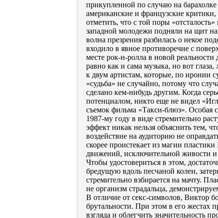
прикупленной по случаю на барахолке 
американские и французские критики,
отметить, что с той поры «отсталость»
западной молодежи подняли на щит наи
волна презрения разбилась о некое под
входило в явное противоречие с повер
месте рок-н-ролла в новой реальности
равно как и сама музыка, но вот глаза
к двум артистам, которые, по иронии 
«судьба» не случайно, потому что слу
сделано кем-нибудь другим. Когда сер
потенциалом, никто еще не видел «Игл
съемок фильма «Такси-блюз». Особая 
1987-му году в виде стремительно рас
эффект никак нельзя объяснить тем, чт
воздействие на аудиторию не оправдат
скорее проистекает из магии пластики
движений, исключительной живости и 
Чтобы удостовериться в этом, достато
бредущую вдоль песчаной колеи, затер
стремительно взбирается на мачту. Пла
не организм страдальца, демонстрируе
В отличие от секс-символов, Виктор б
брутальности. При этом в его жестах п
взгляда и облегчить значительность п