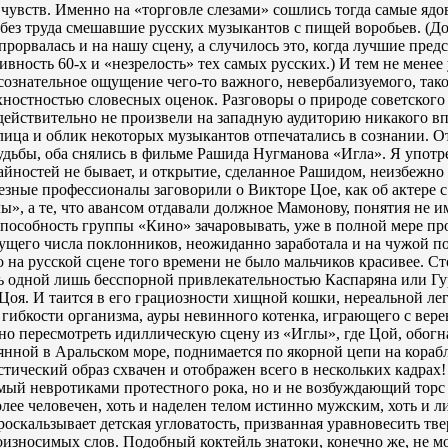
чувств. Именно на «торговле слезами» сошлись тогда самые яд
 без труда смешавшие русских музыкантов с пищей воробьев. (Д
 прорвалась и на нашу сцену, а случилось это, когда лучшие пред
вность 60-х и «незрелость» тех самых русских.) И тем не менее 
сознательное ощущение чего-то важного, невербализуемого, тако
хностностью словесных оценок. Разговоры о природе советского
 действительно не произвели на западную аудиторию никакого вп
, лица и облик некоторых музыкантов отпечатались в сознании. О
судьбы, оба снялись в фильме Рашида Нугманова «Игла». Я употр
чайностей не бывает, и открытие, сделанное Рашидом, неизбежно
ьезные профессионалы заговорили о Викторе Цое, как об актере 
ы», а те, что авансом отдавали должное Мамонову, понятия не и
способность группы «Кино» зачаровывать, уже в полной мере пр
тущего числа поклонников, неожиданно заработала и на чужой по
о на русской сцене того времени не было мальчиков красивее. С
ь одной лишь бесспорной привлекательностью Каспаряна или Гу
 Цоя. И таится в его грациозности хищной кошки, нереальной ле
гибкости организма, ауры невинного котенка, играющего с вере
чно пересмотреть идиллическую сцену из «Иглы», где Цой, обог
янной в Аральском море, поднимается по якорной цепи на корабль
стический образ схвачен и отображен всего в нескольких кадрах!
мый невротиками протестного рока, но и не возбуждающий торс 
олее человечен, хоть и наделен телом истинно мужским, хоть и
роскальзывает детская угловатость, призванная уравновесить тве
роизносимых слов. Подобный коктейль знатоки, конечно же, не м