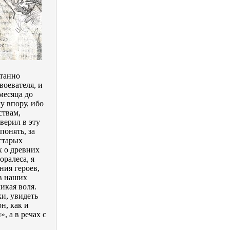
станно
воевателя, и
месяца до
у впору, ибо
ствам,
верил в эту
понять, за
старых
х о древних
оралеса, я
ния героев,
ов наших
икая воля.
ки, увидеть
н, как и
 а в речах с