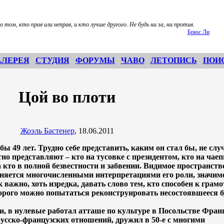
о том, кто прав или неправ, и кто лучше другого. Не будь ни за, ни против.
Брюс Ли
АЛЕРЕЯ
СТУДИЯ
ФОРУМЫ
ЧАВО
ЛЕТОПИСЬ
ПОИ
Цой во плоти
Жоэль Бастенер
, 18.06.2011
 49 лет. Трудно себе представить, каким он стал бы, не слу
о представляют – кто на тусовке с президентом, кто на чаеп
 кто в полной безвестности и забвении. Видимое пространств
лняется многочисленными интерпретациями его роли, значим
 важно, хоть изредка, давать слово тем, кто способен к грам
орого можно попытаться реконструировать несостоявшееся б
и, в нулевые работал атташе по культуре в Посольстве Фран
русско-французских отношений, дружил в 50-е с многими