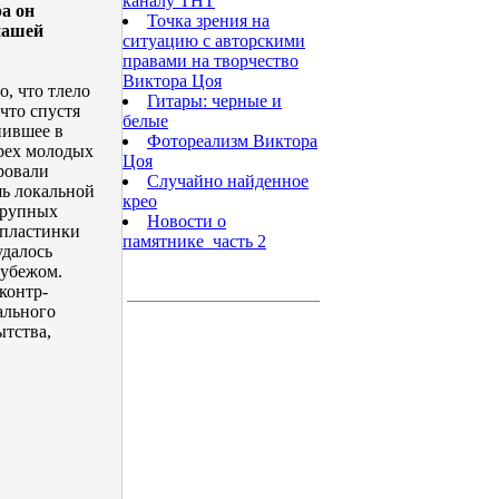
каналу ТНТ
а он
Точка зрения на
 нашей
ситуацию с авторскими
правами на творчество
Виктора Цоя
о, что тлело
Гитары: черные и
 что спустя
белые
нившее в
Фотореализм Виктора
ырех молодых
Цоя
ровали
Случайно найденное
шь локальной
крео
крупных
Новости о
 пластинки
памятнике_часть 2
удалось
рубежом.
контр-
ального
ытства,