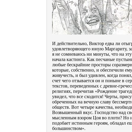
И действительно, Виктор едва ли отыг
удовлетворяющего юную Маргариту, зат
я не сомневаюсь ни минуты, что на эту
начала кастинга. Как песчаные пустын
любые бескрайние просторы соразмер
которые, собственно, и обеспечили ему
живучесть, и был удивлен, когда понял
счет чего отзывается он и поныне в с
текстов, переведенных с древне-грече
религиях, перечитав «Рождение трагед
увидел, что все сходится! Черты, прис
обреченных на вечную славу бессмертн
обществ. Вот четыре качества, необхо
Возвышенный вкус. Господство над сво
мысленным взором Цоя во плоти? Но и э
подобает истинным героям, обладал е
большинством».