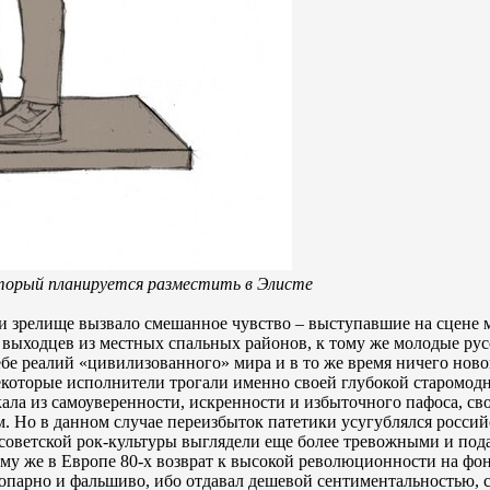
торый планируется разместить в Элисте
и зрелище вызвало смешанное чувство – выступавшие на сцене 
 выходцев из местных спальных районов, к тому же молодые ру
бе реалий «цивилизованного» мира и в то же время ничего ново
екоторые исполнители трогали именно своей глубокой старомод
ала из самоуверенности, искренности и избыточного пафоса, св
м. Но в данном случае переизбыток патетики усугублялся росси
 советской рок-культуры выглядели еще более тревожными и по
тому же в Европе 80-х возврат к высокой революционности на фо
копарно и фальшиво, ибо отдавал дешевой сентиментальностью, 