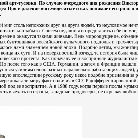
ной арт-тусовки. По случаю очередного дня рождения Виктор
дел Цоя в далекие восьмидесятые и как понимает его роль в
.
ий миг столь непохожих друг на друга людей, то неуловимое нечт
кончательно забыто. Совсем недавно я и представить себе не мог,
 времени окажутся такими живыми. Ведь мироощущение, объеди
ных бунтовщиков российского культурного подполья и трех-чет
авалось нами знамением новой эпохи. Подобно детям, мы жонгли
онца их сути. И на поверхностный взгляд, та история была ли
ошеского протеста. Как поначалу ее и восприняли журналисты 
 Но после того как в США, Германии, а затем и Франции вышли
купным усилиям очень разных параллельно работающих людей), 
авшую впоследствии русскому року некое подобие признания за 
мере доказали миру факт наличия в СССР дифференцированной 
ой под ее восприятие. А в 1988 году, когда первые послы музык
сть выехать из страны, западные продюсеры, не скрывая любоп