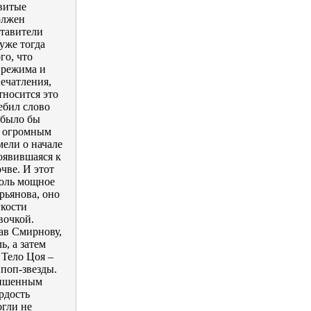
овитые
олжен
ставители
уже тогда
го, что
 режима и
ечатления,
тносится это
ебил слово
 было бы
с огромным
мели о начале
оявившаяся к
чве. И этот
толь мощное
рьянова, оно
гкости
вочкой.
нав Смирнову,
, а затем
 Тело Цоя –
поп-звезды.
 лишенным
рдость
огли не