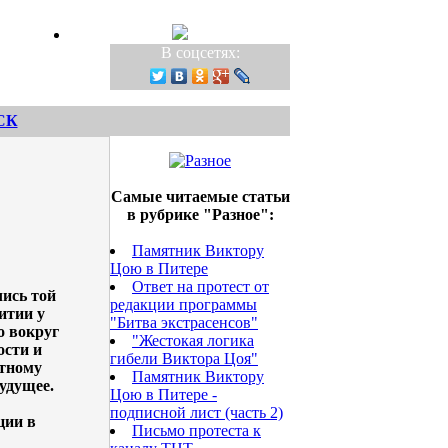
В соцсетях:
СК
Самые читаемые статьи
в рубрике "Разное":
Памятник Виктору
Цою в Питере
Ответ на протест от
чись той
редакции программы
итии у
"Битва экстрасенсов"
о вокруг
"Жестокая логика
ости и
гибели Виктора Цоя"
отному
Памятник Виктору
удущее.
Цою в Питере -
подписной лист (часть 2)
ции в
Письмо протеста к