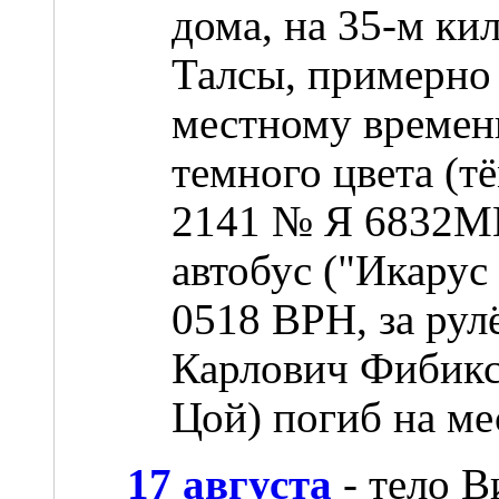
дома, на 35-м ки
Талсы, примерно 
местному времен
темного цвета (т
2141 № Я 6832МН
автобус ("Икарус
0518 BPH, за рул
Карлович Фибикс)
Цой) погиб на ме
17 августа
- тело В