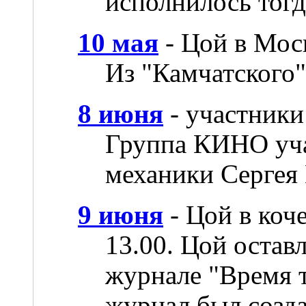
исполнилось тогд
10 мая
- Цой в Мос
Из "Камчатского"
8 июня
- участник
Группа КИНО уча
механики Сергея
9 июня
- Цой в коч
13.00. Цой остав
журнале "Время т
журнал был созда