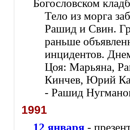
Богословском клад
Тело из морга за
Рашид и Свин. Г
раньше объявленн
инцидентов. Дне
Цоя: Марьяна, Р
Кинчев, Юрий Ка
- Рашид Нугмано
1991
12 января
- презен