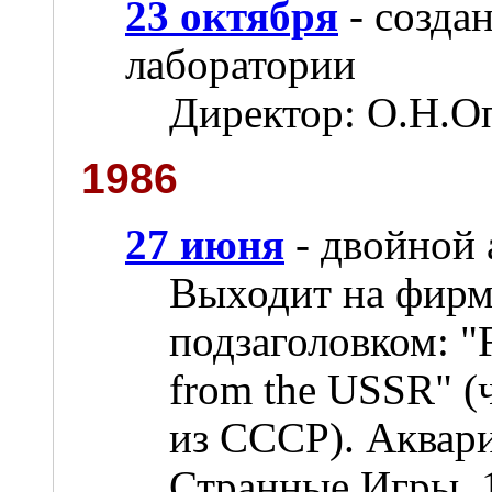
23 октября
- созда
лаборатории
Директор: О.Н.О
1986
27 июня
- двойной 
Выходит на фирме
подзаголовком: "
from the USSR" 
из СССР). Аквари
Странные Игры, 1