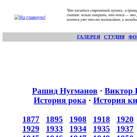
Что касается современной музыки...в прин
считаю: нельзя говорить, что попса — это 
хочется уже что-то поспокойнее, а молоды
ГАЛЕРЕЯ
СТУДИЯ
ФО
Рашид Нугманов
·
Виктор 
История рока
·
История к
1877
1895
1908
1918
1920
1929
1933
1934
1935
1937