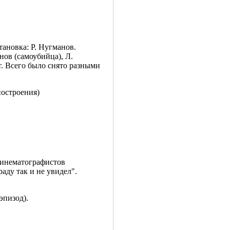
ановка: Р. Нугманов.
нов (самоубийца), Л.
. Всего было снято разными
строения)
кинематографистов
раду так и не увидел".
эпизод).