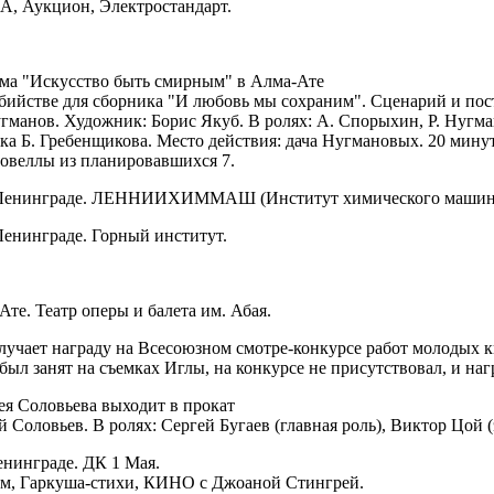
А, Аукцион, Электростандарт.
ма "Искусство быть смирным" в Алма-Ате
бийстве для сборника "И любовь мы сохраним". Сценарий и пост
гманов. Художник: Борис Якуб. В ролях: А. Спорыхин, Р. Нугма
а Б. Гребенщикова. Место действия: дача Нугмановых. 20 минут
овеллы из планировавшихся 7.
Ленинграде. ЛЕННИИХИММАШ (Институт химического машино
енинграде. Горный институт.
Ате. Театр оперы и балета им. Абая.
лучает награду на Всесоюзном смотре-конкурсе работ молодых 
был занят на съемках Иглы, на конкурсе не присутствовал, и наг
ея Соловьева выходит в прокат
 Соловьев. В ролях: Сергей Бугаев (главная роль), Виктор Цой (
нинграде. ДК 1 Мая.
м, Гаркуша-стихи, КИНО с Джоаной Стингрей.