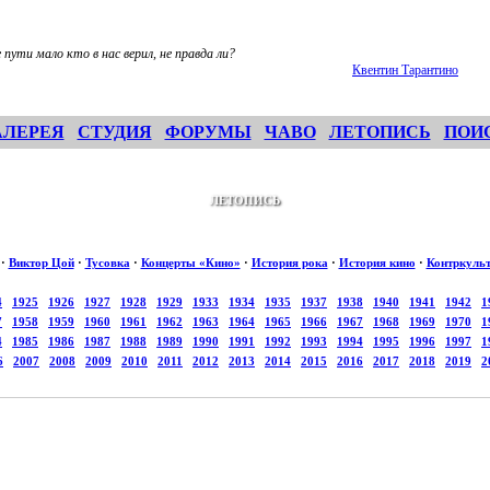
е пути мало кто в нас верил, не правда ли?
Квентин Тарантино
АЛЕРЕЯ
СТУДИЯ
ФОРУМЫ
ЧАВО
ЛЕТОПИСЬ
ПОИ
ЛЕТОПИСЬ
·
Виктор Цой
·
Тусовка
·
Концерты «Кино»
·
История рока
·
История кино
·
Контркуль
4
1925
1926
1927
1928
1929
1933
1934
1935
1937
1938
1940
1941
1942
1
7
1958
1959
1960
1961
1962
1963
1964
1965
1966
1967
1968
1969
1970
1
4
1985
1986
1987
1988
1989
1990
1991
1992
1993
1994
1995
1996
1997
1
6
2007
2008
2009
2010
2011
2012
2013
2014
2015
2016
2017
2018
2019
2