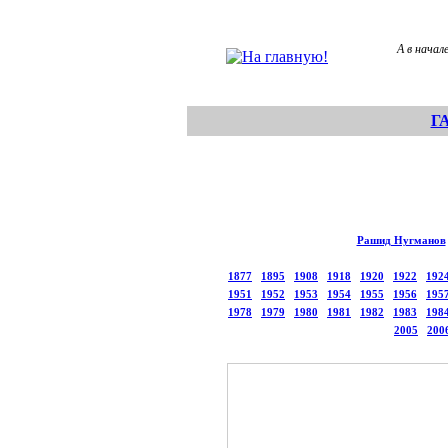
А в начал
Г
Рашид Нугманов
1877
1895
1908
1918
1920
1922
192
1951
1952
1953
1954
1955
1956
195
1978
1979
1980
1981
1982
1983
198
2005
200