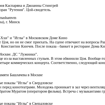
рия Каспаряна и Джоанны Стингрей
оран "Рутения". Цой-свидетель.
 mashamvm
а), г. Минск
я-Ххи" и "Иглы" в Московском Доме Кино
е Цоя, но он не смог приехать. На сцене отвечают на вопросы 
 Константин Кинчев. После показа - банкет в ресторане Дома Ки
оскве. ДС "Лужники".
ще из-за выставленных стульев. В этом обвинили Цоя. Вообще
четыре коммерческих концерта. Соответственно, следующий ко
памяти Башлачева в Москве
ые показы "Иглы" в Свердловске
 перед кинотеатрами. Молодежь проникает в зал через вентиля
братом Муратом (оператором фильма). Встреча с музыкантами г
ые показы "Иглы" в Свердловске