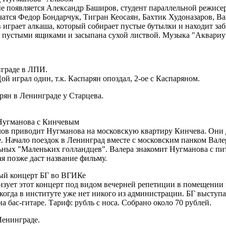
е появляется Александр Баширов, студент параллельной режисе
чатся Федор Бондарчук, Тигран Кеосаян, Бахтик Худоназаров, В
 играет алкаша, который собирает пустые бутылки и находит за
 пустыми ящиками и засыпана сухой листвой. Музыка "Аквариу
нграде в ЛПИ.
ой играл один, т.к. Каспарян опоздал, 2-ое с Каспаряном.
рян в Ленинграде у Старцева.
 Нугманова с Кинчевым
ов приводит Нугманова на московскую квартиру Кинчева. Они 
. Начало поездок в Ленинград вместе с московским панком Вал
ьных "Маленьких голландцев". Валера знакомит Нугманова с пи
ая позже даст название фильму.
ый концерт БГ во ВГИКе
зует этот концерт под видом вечерней репетиции в помещении 
, когда в институте уже нет никого из администрации. БГ выступ
а бас-гитаре. Тариф: рубль с носа. Собрано около 70 рублей.
енинграде.