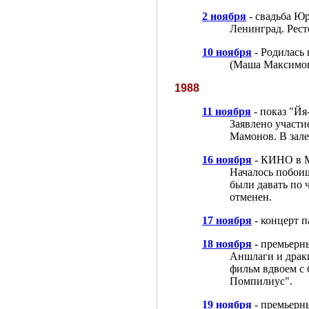
2 ноября
- свадьба Ю
Ленинград. Рест
10 ноября
- Родилась
(Маша Максимов
1988
11 ноября
- показ "Й
Заявлено участи
Мамонов. В зале
16 ноября
- КИНО в М
Началось побои
были давать по 
отменен.
17 ноября
- концерт 
18 ноября
- премьерн
Аншлаги и драки
фильм вдвоем с 
Помпилиус".
19 ноября
- премьерн