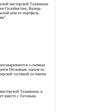
рской мастерской Таланкина
аня Охлобыстин, Валера
бытый кем-то портфель.
ма".
договариваются о съемках
ерием Песковым, одним из
терской тусовкой по имени
мастерской Таланкина, в
ает вместе с Титовым,