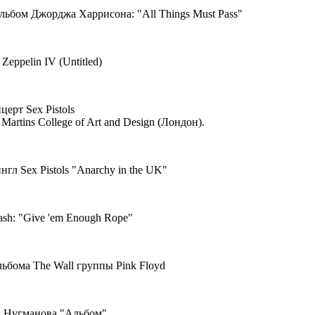
льбом Джорджа Харрисона: "All Things Must Pass"
Zeppelin IV (Untitled)
церт Sex Pistols
t Martins College of Art and Design (Лондон).
нгл Sex Pistols "Anarchy in the UK"
ash: "Give 'em Enough Rope"
ьбома The Wall группы Pink Floyd
д Нугманова "Альбом"