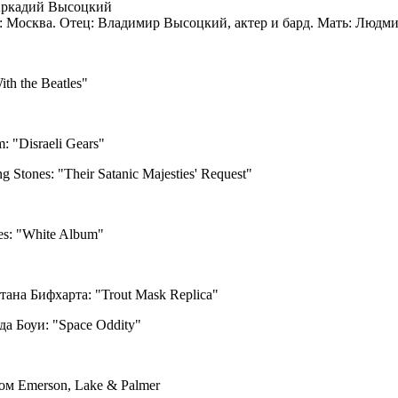
Аркадий Высоцкий
 Москва. Отец: Владимир Высоцкий, актер и бард. Мать: Людми
th the Beatles"
: "Disraeli Gears"
g Stones: "Their Satanic Majesties' Request"
es: "White Album"
тана Бифхарта: "Trout Mask Replica"
да Боуи: "Space Oddity"
ом Emerson, Lake & Palmer