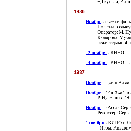
+Джунгли, Алис
1986
Ноябрь
- съемки филь
Новелла о самоу
Оператор: М. Ну
Кадырова. Музык
режиссерами 4 н
12 ноября
- КИНО в 
14 ноября
- КИНО в Л
1987
Ноябрь
- Цой в Алма-
Ноябрь
- "Йя-Хха" по
Р. Нугманов: "Я 
Ноябрь
- «Асса» Серг
Режиссер: Сергей
1 ноября
- КИНО в Ле
+Игры, Аквариу