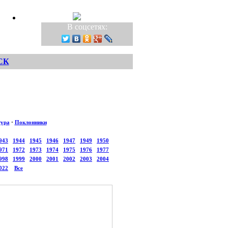
В соцсетях:
СК
тура
·
Поклонники
943
1944
1945
1946
1947
1949
1950
971
1972
1973
1974
1975
1976
1977
998
1999
2000
2001
2002
2003
2004
022
Все