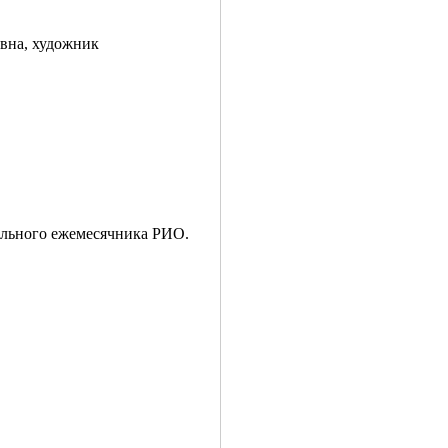
вна, художник
кального ежемесячника РИО.