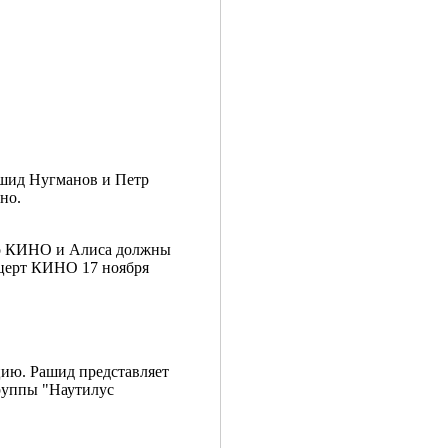
Рашид Нугманов и Петр
но.
-то КИНО и Алиса должны
нцерт КИНО 17 ноября
цию. Рашид представляет
руппы "Наутилус