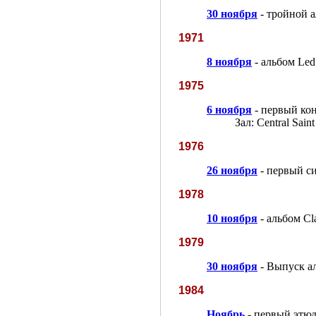
30 ноября
- тройной а
1971
8 ноября
- альбом Led 
1975
6 ноября
- первый кон
Зал: Central Sain
1976
26 ноября
- первый си
1978
10 ноября
- альбом Cl
1979
30 ноября
- Выпуск ал
1984
Ноябрь
- первый этю