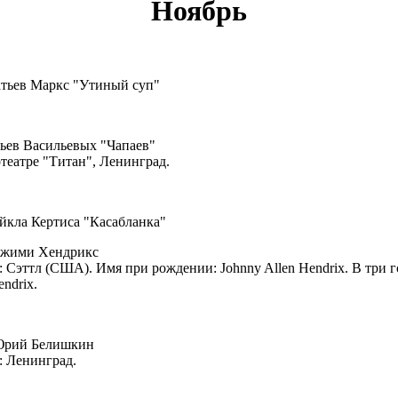
Ноябрь
атьев Маркс "Утиный суп"
тьев Васильевых "Чапаев"
театре "Титан", Ленинград.
йкла Кертиса "Касабланка"
Джими Хендрикс
 Сэттл (США). Имя при рождении: Johnny Allen Hendrix. В три 
endrix.
Юрий Белишкин
: Ленинград.