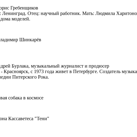
Борис Гребенщиков
: Ленинград. Отец: научный работник. Мать: Людмила Харитоно
дома моделей.
Владимир Шинкарёв
ндрей Бурлака, музыкальный журналист и продюсер
- Красноярск, с 1973 года живет в Петербурге. Создатель музы
едии Питерского Рока.
рвая собака в космосе
она Кассаветеса "Тени"