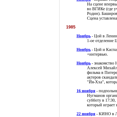
На сцене впервы
во ВГИКе (где у
Родин). Баширов
Сцена уставлена
1985
Ноябрь
- Цой в Лени
1-ое отделение Ц
Ноябрь
- Цой и Каспа
+интервью.
Ноябрь
- знакомство
Алексей Михайл
фильма в Питере
актеров скандал
"Йя-Хха", котор
16 ноября
- подпольн
Нугманов органи
субботу в 17:30
который играет н
22 ноября
- КИНО в Л