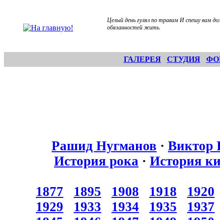
Целый день гулял по травам И спешу вам д
обязанностей жить.
ГАЛЕРЕЯ
СТУДИЯ
ФО
Рашид Нугманов
·
Виктор 
История рока
·
История к
1877
1895
1908
1918
1920
1929
1933
1934
1935
1937