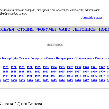
я поэзия ничего не говорит, она просто отмечает возможности. Открывает
 Входи в любую из них.
Джим Моррисон
АЛЕРЕЯ
СТУДИЯ
ФОРУМЫ
ЧАВО
ЛЕТОПИСЬ
ПОИ
ЛЕТОПИСЬ
·
Виктор Цой
·
Тусовка
·
Концерты «Кино»
·
История рока
·
История кино
·
Контркуль
4
1925
1926
1927
1928
1929
1933
1934
1935
1937
1938
1940
1941
1942
1
7
1958
1959
1960
1961
1962
1963
1964
1965
1966
1967
1968
1969
1970
1
4
1985
1986
1987
1988
1989
1990
1991
1992
1993
1994
1995
1996
1997
1
6
2007
2008
2009
2010
2011
2012
2013
2014
2015
2016
2017
2018
2019
2
Киноглаз" Дзиги Вертова