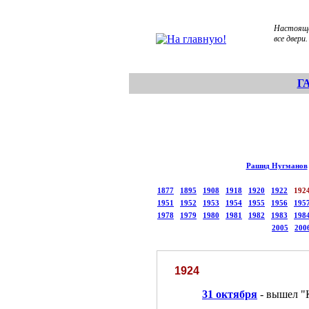
Настояща
все двери.
Г
Рашид Нугманов
1877
1895
1908
1918
1920
1922
192
1951
1952
1953
1954
1955
1956
195
1978
1979
1980
1981
1982
1983
198
2005
200
1924
31 октября
- вышел "