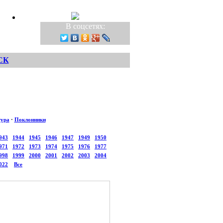
В соцсетях:
СК
тура
·
Поклонники
943
1944
1945
1946
1947
1949
1950
971
1972
1973
1974
1975
1976
1977
998
1999
2000
2001
2002
2003
2004
022
Все