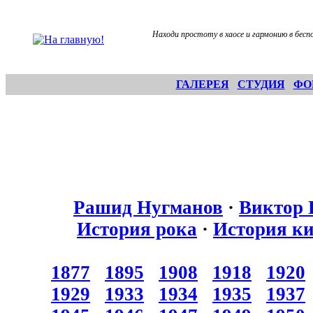
Находи простоту в хаосе и гармонию в бесп
ГАЛЕРЕЯ
СТУДИЯ
ФО
Рашид Нугманов
·
Виктор 
История рока
·
История к
1877
1895
1908
1918
1920
1929
1933
1934
1935
1937