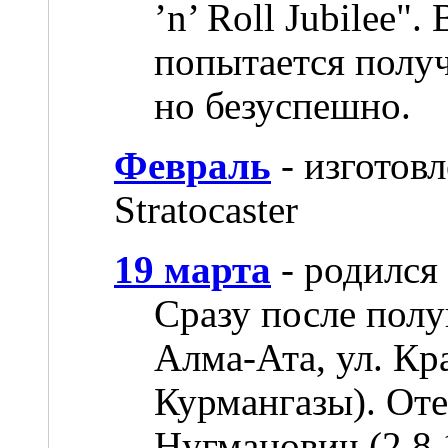
’n’ Roll Jubilee"
попытается получ
но безуспешно.
Февраль
- изготовл
Stratocaster
19 марта
- родился
Сразу после пол
Алма-Ата, ул. Кр
Курмангазы). От
Нугманович (2.8.1