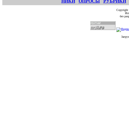
НИКИ
ОПРОСЫ
РУБРИКИ
Copyright
Исп
без ра
Загруз