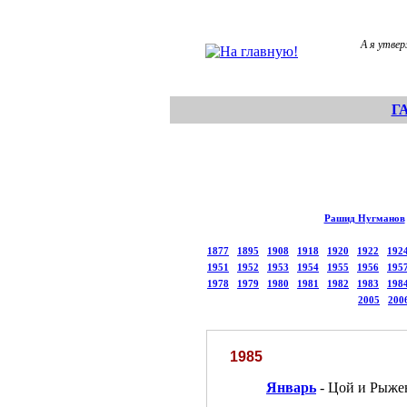
А я утвер
Г
Рашид Нугманов
1877
1895
1908
1918
1920
1922
192
1951
1952
1953
1954
1955
1956
195
1978
1979
1980
1981
1982
1983
198
2005
200
1985
Январь
- Цой и Рыже