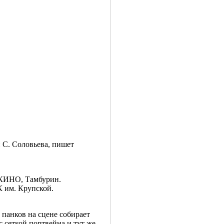
 С. Соловьева, пишет
, КИНО, Тамбурин.
К им. Крупской.
 панков на сцене собирает
с сеткой портвейна и тут же