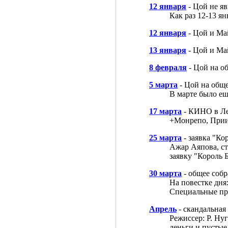
12 января
- Цой не я
Как раз 12-13 я
12 января
- Цой и Ма
13 января
- Цой и Ма
8 февраля
- Цой на о
5 марта
- Цой на общ
В марте было ещ
17 марта
- КИНО в Ле
+Монрепо, Прии
25 марта
- заявка "Ко
Ажар Аяпова, ст
заявку "Король 
30 марта
- общее соб
На повестке дня
Специальные при
Апрель
- скандальная
Режиссер: Р. Ну
деньги и пустые