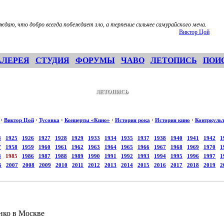
ждаю, что добро всегда побеждает зло, а терпение сильнее самурайского меча.
Виктор Цой
АЛЕРЕЯ
СТУДИЯ
ФОРУМЫ
ЧАВО
ЛЕТОПИСЬ
ПОИ
ЛЕТОПИСЬ
·
Виктор Цой
·
Тусовка
·
Концерты «Кино»
·
История рока
·
История кино
·
Контркуль
4
1925
1926
1927
1928
1929
1933
1934
1935
1937
1938
1940
1941
1942
1
7
1958
1959
1960
1961
1962
1963
1964
1965
1966
1967
1968
1969
1970
1
4
1985
1986
1987
1988
1989
1990
1991
1992
1993
1994
1995
1996
1997
1
6
2007
2008
2009
2010
2011
2012
2013
2014
2015
2016
2017
2018
2019
2
нко в Москве