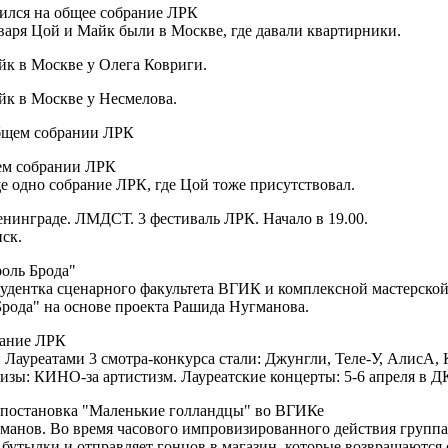
вился на общее собрание ЛРК
нваря Цой и Майк были в Москве, где давали квартирники.
йк в Москве у Олега Ковриги.
йк в Москве у Несмелова.
бщем собрании ЛРК
ем собрании ЛРК
е одно собрание ЛРК, где Цой тоже присутствовал.
нинграде. ЛМДСТ. 3 фестиваль ЛРК. Начало в 19.00.
ск.
роль Брода"
удентка сценарного факультета ВГИК и комплексной мастерской
Брода" на основе проекта Рашида Нугманова.
рание ЛРК
: Лауреатами 3 смотра-конкурса стали: Джунгли, Теле-У, АлисА
зы: КИНО-за артистизм. Лауреатские концерты: 5-6 апреля в Д
 постановка "Маленькие голландцы" во ВГИКе
гманов. Во время часового импровизированного действия группа
 бутылки и отправляет гонцов в магазин, которые возвращаются 