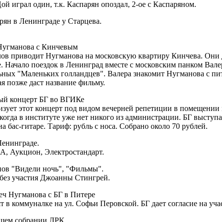
ой играл один, т.к. Каспарян опоздал, 2-ое с Каспаряном.
рян в Ленинграде у Старцева.
 Нугманова с Кинчевым
ов приводит Нугманова на московскую квартиру Кинчева. Они 
. Начало поездок в Ленинград вместе с московским панком Вал
ьных "Маленьких голландцев". Валера знакомит Нугманова с пи
ая позже даст название фильму.
ый концерт БГ во ВГИКе
зует этот концерт под видом вечерней репетиции в помещении 
, когда в институте уже нет никого из администрации. БГ выступ
а бас-гитаре. Тариф: рубль с носа. Собрано около 70 рублей.
енинграде.
А, Аукцион, Электростандарт.
пов "Видели ночь", "Фильмы".
 без участия Джоанны Стингрей.
реч Нугманова с БГ в Питере
т в коммуналке на ул. Софьи Перовской. БГ дает согласие на уча
бщем собрании ЛРК.