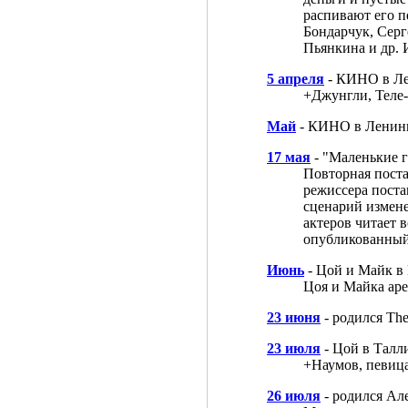
распивают его 
Бондарчук, Серг
Пьянкина и др. 
5 апреля
- КИНО в Ле
+Джунгли, Теле-
Май
- КИНО в Ленинг
17 мая
- "Маленькие 
Повторная поста
режиссера поста
сценарий измене
актеров читает 
опубликованный 
Июнь
- Цой и Майк в 
Цоя и Майка аре
23 июня
- родился Th
23 июля
- Цой в Талл
+Наумов, певица
26 июля
- родился Ал