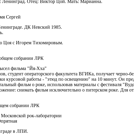
 Ленинград. Отец: Виктор Цой. Мать: Марианна.
мя Сергей
енинграде. ДК Невский 1985.
ь.
во Цоя с Игорем Тихомировым.
 общем собрании ЛРК
мысел фильма "Йя-Хха"
в, студент операторского факультета ВГИКа, получает черно-б
ки курсовой работы - "этюд по освещению" на 10 минут. Он пре
тальный фильм о роке, использовав материалы с фестиваля "Вуд
ожение: снимать фильм исключительно о питерском роке. Для отв
бщем собрании ЛРК
е Московской рок-лаборатории
Опрятная
нграде в ЛПИ.