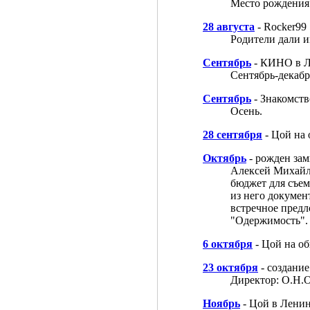
Место рождения:
28 августа
- Rocker99
Родители дали и
Сентябрь
- КИНО в Л
Сентябрь-декабр
Сентябрь
- Знакомст
Осень.
28 сентября
- Цой на
Октябрь
- рожден за
Алексей Михайло
бюджет для съем
из него докумен
встречное предл
"Одержимость".
6 октября
- Цой на о
23 октября
- создани
Директор: О.Н.
Ноябрь
- Цой в Лени