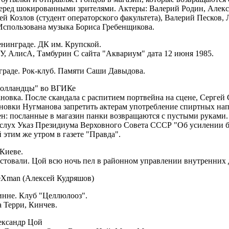
перед шокированными зрителями. Актеры: Валерий Родин, Алек
ей Козлов (студент операторского факультета), Валерий Песков,
Использована музыка Бориса Гребенщикова.
нинграде. ДК им. Крупской.
У, АлисА, Тамбурин С сайта "Аквариум" дата 12 июня 1985.
раде. Рок-клуб. Памяти Саши Давыдова.
голландцы" во ВГИКе
новка. После скандала с распитием портвейна на сцене, Сергей
новки Нугманова запретить актерам употребление спиртных напи
н: посланные в магазин панки возвращаются с пустыми руками. 
вслух Указ Президиума Верховного Совета СССР "Об усилении б
этим же утром в газете "Правда".
Киеве.
стовали. Цой всю ночь пел в районном управлении внутренних 
eXman (Алексей Кудряшов)
инне. Клуб "Целлюлооз".
 Терри, Кинчев.
ександр Цой