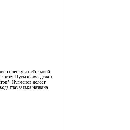
елую пленку и небольшой
длагает Нугманову сделать
сток". Нугманов делает
ода глаз заявка названа