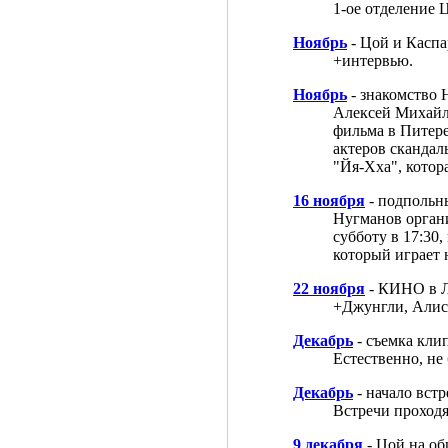
1-ое отделение Ц
Ноябрь
- Цой и Каспа
+интервью.
Ноябрь
- знакомство
Алексей Михайл
фильма в Питере
актеров скандал
"Йя-Хха", котор
16 ноября
- подпольн
Нугманов органи
субботу в 17:30
который играет н
22 ноября
- КИНО в Л
+Джунгли, Алис
Декабрь
- съемка кли
Естественно, не
Декабрь
- начало вст
Встречи проходя
9 декабря
- Цой на о