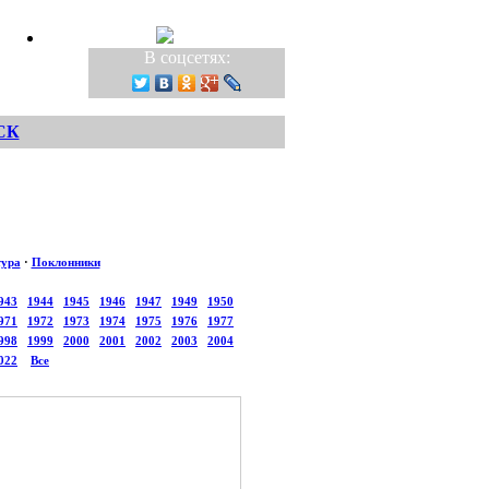
В соцсетях:
СК
тура
·
Поклонники
943
1944
1945
1946
1947
1949
1950
971
1972
1973
1974
1975
1976
1977
998
1999
2000
2001
2002
2003
2004
022
Все