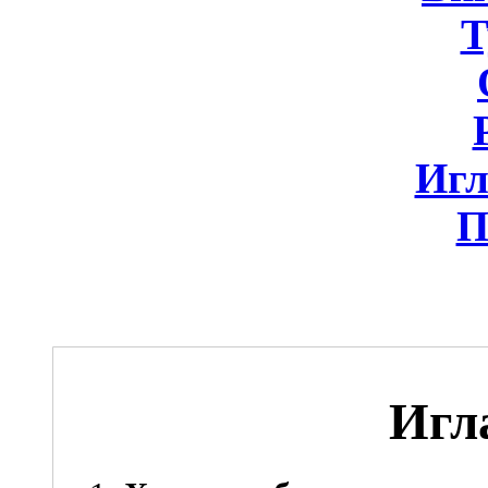
Т
Игл
П
Игл