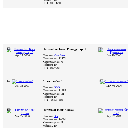
JPEG
800x1200
Письмо СашБаша Рашиду, стр. 1
10
10
Apr 27 2006
Прислал:
СашБаш
Jan 10 2009
Просмотров: 12171
Комментариев: 0
Рейтинг: 10
JPEG
607x781
"Нам с тобой"
10
10
Jun 15 2011
May 09 2006
Прислал:
KVN
Просмотров: 11683
Комментариев: 31
Рейтинг: 10
JPEG
1825x1060
Письмо от Юки Кусака
10
Mar 22 2006
Прислал:
RN
Apr 27 2006
Просмотров: 10801
Комментариев: 5
Рейтинг: 10