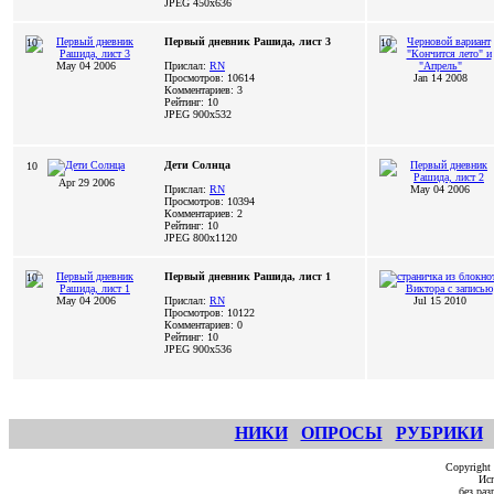
JPEG
450x636
Первый дневник Рашида, лист 3
10
10
May 04 2006
Прислал:
RN
Просмотров: 10614
Jan 14 2008
Комментариев: 3
Рейтинг: 10
JPEG
900x532
Дети Солнца
10
Apr 29 2006
Прислал:
RN
May 04 2006
Просмотров: 10394
Комментариев: 2
Рейтинг: 10
JPEG
800x1120
Первый дневник Рашида, лист 1
10
May 04 2006
Прислал:
RN
Jul 15 2010
Просмотров: 10122
Комментариев: 0
Рейтинг: 10
JPEG
900x536
НИКИ
ОПРОСЫ
РУБРИКИ
Copyright
Исп
без ра