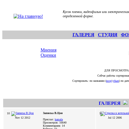
Кусок пленки, видеофильм или электрическая
определенной форме.
ГАЛЕРЕЯ
СТУДИЯ
ФО
Мнения
Оценки
ДЛЯ ПРОСМОТРА
Сейчас работы сортирова
Сортировать: по названию (
возр
\
убыв
) по дате
ГАЛЕРЕЯ
Записка В.Цоя
10
10
Nov 12 2012
Jul 12 2006
Прислал:
kamala
Просмотров: 16640
Комментариев: 14
Рейтинг: 10