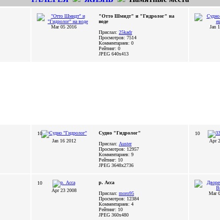
"Отто Шмидт" и "Гидролог" на
воде
Mar 05 2016
Jan 
Прислал:
25kadr
Просмотров: 7514
Комментариев: 0
Рейтинг: 0
JPEG
640x413
Судно "Гидролог"
10
10
Jan 16 2012
Apr 
Прислал:
Auster
Просмотров: 12957
Комментариев: 9
Рейтинг: 10
JPEG
3648x2736
p. Асса
10
Apr 23 2008
Прислал:
moro95
Mar 
Просмотров: 12384
Комментариев: 4
Рейтинг: 10
JPEG
360x480