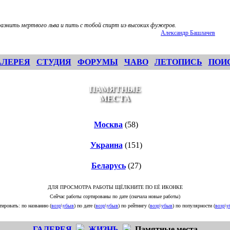
аэнить мертвого льва и пить с тобой спирт иэ высоких фужеров.
Александр Башлачев
АЛЕРЕЯ
СТУДИЯ
ФОРУМЫ
ЧАВО
ЛЕТОПИСЬ
ПОИ
ПАМЯТНЫЕ
МЕСТА
Москва
(58)
Украина
(151)
Беларусь
(27)
ДЛЯ ПРОСМОТРА РАБОТЫ ЩЁЛКНИТЕ ПО ЕЁ ИКОНКЕ
Сейчас работы сортированы по дате (сначала новые работы)
тировать: по названию (
возр
\
убыв
) по дате (
возр
\
убыв
) по рейтингу (
возр
\
убыв
) по популярности (
возр
\
у
ГАЛЕРЕЯ
ЖИЗНЬ
Памятные места