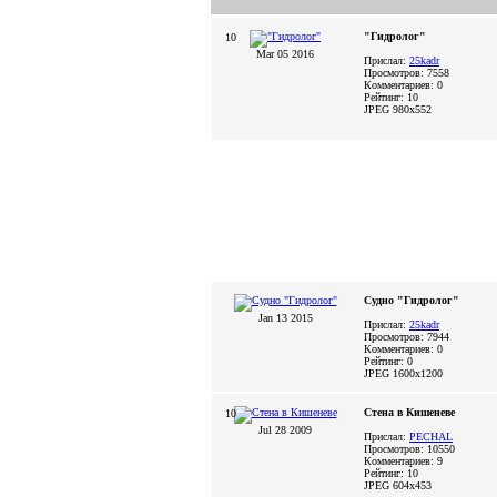
"Гидролог"
10
Mar 05 2016
Прислал:
25kadr
Просмотров: 7558
Комментариев: 0
Рейтинг: 10
JPEG
980x552
Судно "Гидролог"
Jan 13 2015
Прислал:
25kadr
Просмотров: 7944
Комментариев: 0
Рейтинг: 0
JPEG
1600x1200
Стена в Кишеневе
10
Jul 28 2009
Прислал:
PECHAL
Просмотров: 10550
Комментариев: 9
Рейтинг: 10
JPEG
604x453