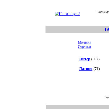
Скучно др
Г
Мнения
Оценки
Питер
(307)
Латвия
(71)
Сор