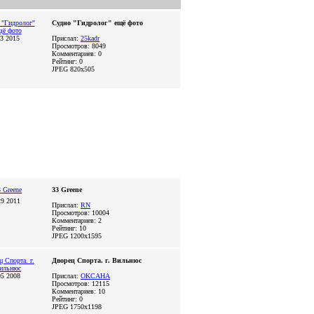
Судно "Гидролог" ещё фото
13 2015
Прислал:
25kadr
Просмотров: 8049
Комментариев: 0
Рейтинг: 0
JPEG
820x505
33 Greene
29 2011
Прислал:
RN
Просмотров: 10004
Комментариев: 2
Рейтинг: 10
JPEG
1200x1595
Дворец Спорта. г. Вильнюс
05 2008
Прислал:
OKCAHA
Просмотров: 12115
Комментариев: 10
Рейтинг: 0
JPEG
1750x1198