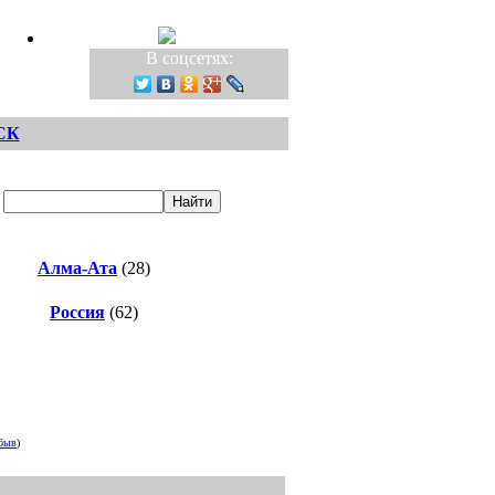
В соцсетях:
СК
Алма-Ата
(28)
Россия
(62)
быв
)