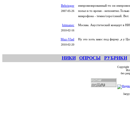
Behringer
импровизированный-то он импровизи
попал в то время - непонятно.Только
2007-05-26
микрофона - темно/серо/синий. Вот.
hitmanec
Москва. Акустический концерт в НИ
2010-02-16
Muz-Vlad
Ну это хоть закос под фирму ,а у Цо
2010-02-20
НИКИ
ОПРОСЫ
РУБРИКИ
Copyright
Исп
без ра
Загру