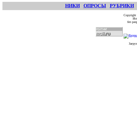
НИКИ
ОПРОСЫ
РУБРИКИ
Copyright
Исп
без ра
Загруз