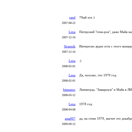
rand
79ый хех )
2007-08-22
Lena
Питерский "глэм-рок", даже Майк на
2007-12-16
Strannik
Интересно аудио есть с этого концерт
2007-12-16
Lena
:)
2008-02-01
Lena
Да, похоже, что 1979 год
2008-02-01
hitmanec
Ленинград. "Аквариум" и Майк в ЛИ
2008-03-12
Lena
1978 год
2008-04-08
assa007
да, на стене 1979, значит это декабр
2009-09-12