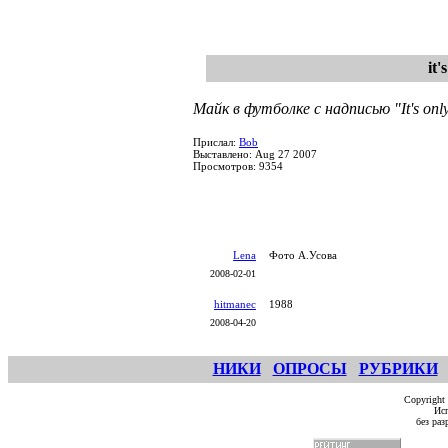
it'
Майк в футболке с надписью "It's onl
Прислал:
Bob
Выставлено: Aug 27 2007
Просмотров: 9354
Lena
Фото А.Усова
2008-02-01
hitmanec
1988
2008-04-20
НИКИ
ОПРОСЫ
РУБРИКИ
Copyright
Исп
без ра