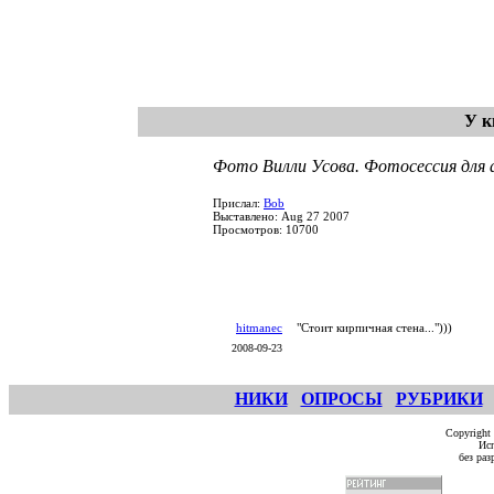
У к
Фото Вилли Усова. Фотосессия для а
Прислал:
Bob
Выставлено: Aug 27 2007
Просмотров: 10700
hitmanec
"Стоит кирпичная стена...")))
2008-09-23
НИКИ
ОПРОСЫ
РУБРИКИ
Copyright
Исп
без ра