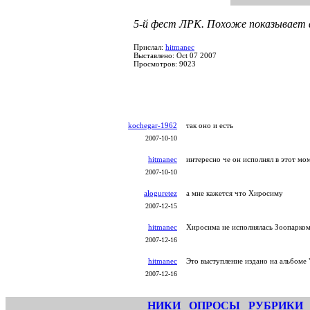
5-й фест ЛРК. Похоже показывает
Прислал:
hitmanec
Выставлено: Oct 07 2007
Просмотров: 9023
kochegar-1962
так оно и есть
2007-10-10
hitmanec
интересно че он исполнял в этот мом
2007-10-10
aloguretez
а мне кажется что Хиросиму
2007-12-15
hitmanec
Хиросима не исполнялась Зоопарком
2007-12-16
hitmanec
Это выступление издано на альбоме 
2007-12-16
НИКИ
ОПРОСЫ
РУБРИКИ