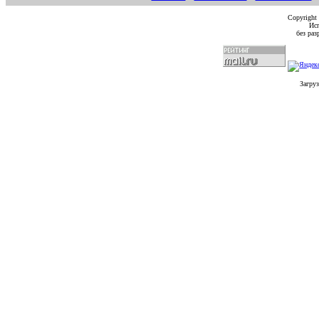
Copyright
Исп
без ра
Загруз