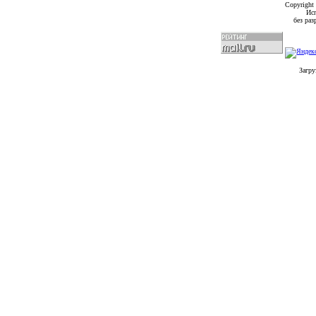
Copyright
Исп
без ра
Загру