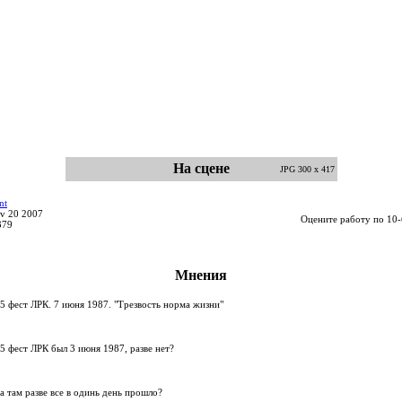
На сцене
JPG 300 x 417
nt
v 20 2007
Оцените работу по 10-
379
Мнения
5 фест ЛРК. 7 июня 1987. "Трезвость норма жизни"
5 фест ЛРК был 3 июня 1987, разве нет?
а там разве все в одинь день прошло?