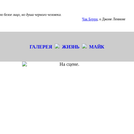
ло белое лицо, но душа черного человека.
Чак Берри
, о Джоне Ленноне
ГАЛЕРЕЯ
ЖИЗНЬ
МАЙК