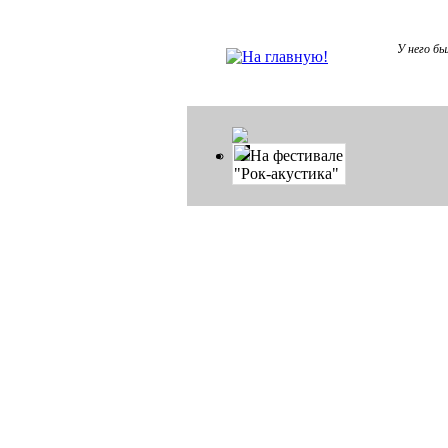
У него бы
На фестивале
"Рок-акустика"