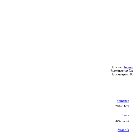
Прислал:
belmo
Выставлено: No
Просмотров: 9
hitmanec
2007-11-22
Lena
2007-12-16
Strannik