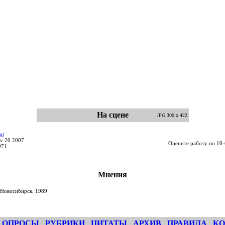
На сцене
JPG 300 x 422
nt
v 20 2007
Оцените работу по 10-
971
Мнения
Новосибирск. 1989
ОПРОСЫ
РУБРИКИ
ЦИТАТЫ
АРХИВ
ПРАВИЛА
КО