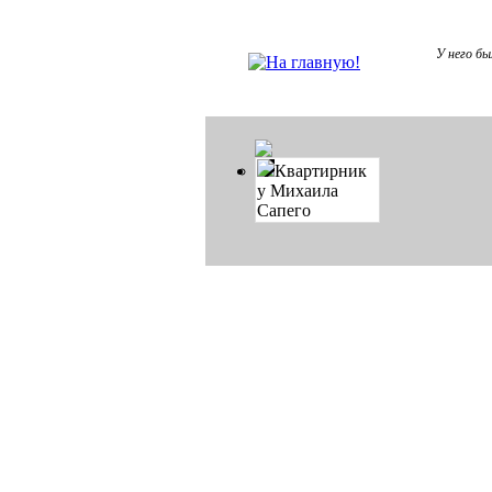
У него бы
Квартирник
у Михаила
Сапего