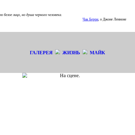
ло белое лицо, но душа черного человека.
Чак Берри
, о Джоне Ленноне
ГАЛЕРЕЯ
ЖИЗНЬ
МАЙК