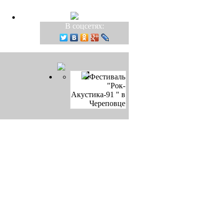
В соцсетях:
Фестиваль
"Рок-
Акустика-91 " в
Череповце