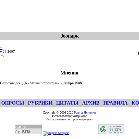
Зоопарк
nt
v 28 2007
676
Мнения
Петрозаводск. ДК «Машиностроитель». Декабрь 1988
ОПРОСЫ
РУБРИКИ
ЦИТАТЫ
АРХИВ
ПРАВИЛА
КО
Copyright © 2006-2020
Рашид Нугманов
Использование материалов
без разрешения авторов запрещено