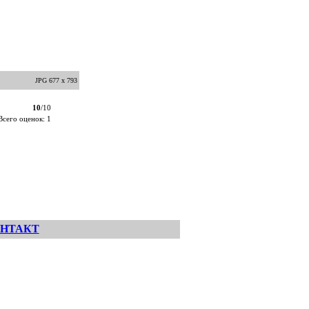
JPG 677 x 793
10
/10
Всего оценок: 1
НТАКТ