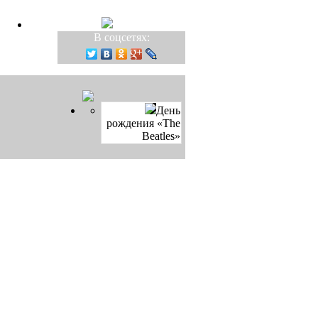
В соцсетях:
День
рождения «The
Beatles»