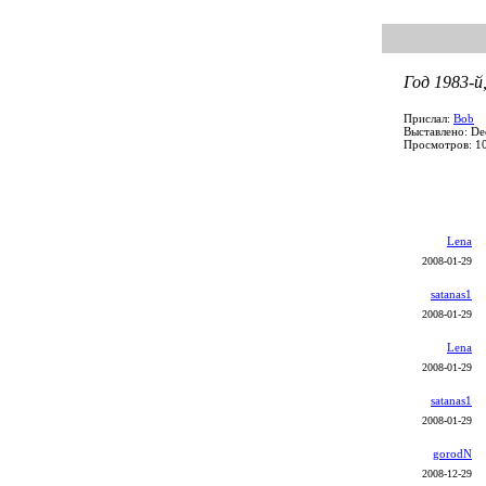
Год 1983-й,
Прислал:
Bob
Выставлено: De
Просмотров: 1
Lena
2008-01-29
satanas1
2008-01-29
Lena
2008-01-29
satanas1
2008-01-29
gorodN
2008-12-29