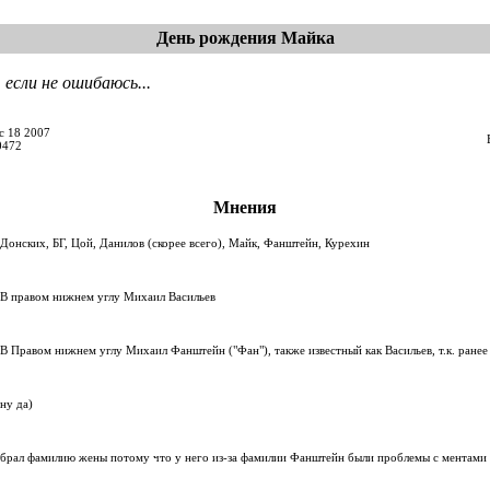
День рождения Майка
 если не ошибаюсь...
c 18 2007
0472
Мнения
Донских, БГ, Цой, Данилов (скорее всего), Майк, Фанштейн, Курехин
В правом нижнем углу Михаил Васильев
В Правом нижнем углу Михаил Фанштейн ("Фан"), также известный как Васильев, т.к. ране
ну да)
брал фамилию жены потому что у него из-за фамилии Фанштейн были проблемы с ментами д