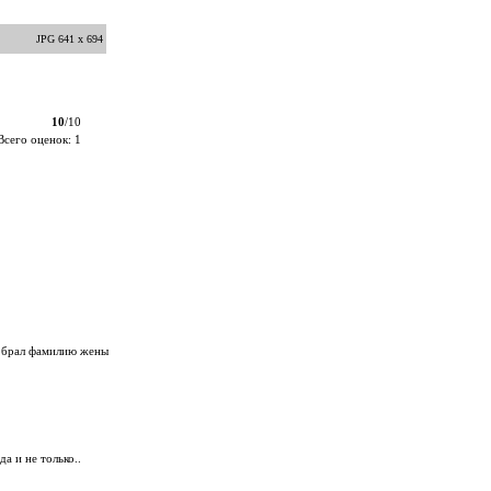
JPG 641 x 694
10
/10
Всего оценок: 1
е брал фамилию жены
а и не только..