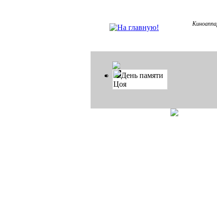
Киноаппа
День памяти
Цоя