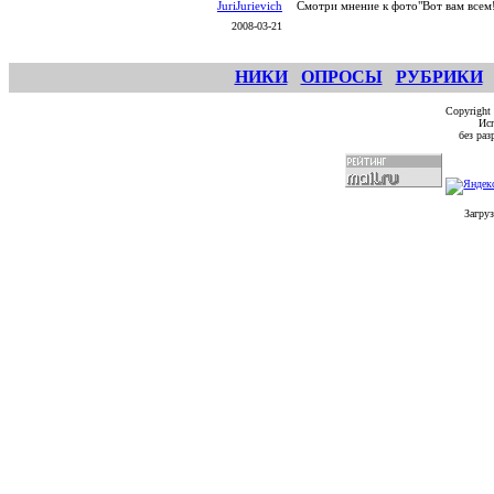
JuriJurievich
Смотри мнение к фото"Вот вам всем
2008-03-21
НИКИ
ОПРОСЫ
РУБРИКИ
Copyright
Исп
без ра
Загруз