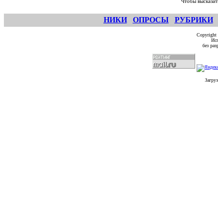
Чтобы высказат
НИКИ
ОПРОСЫ
РУБРИКИ
Copyright
Исп
без ра
Загруз