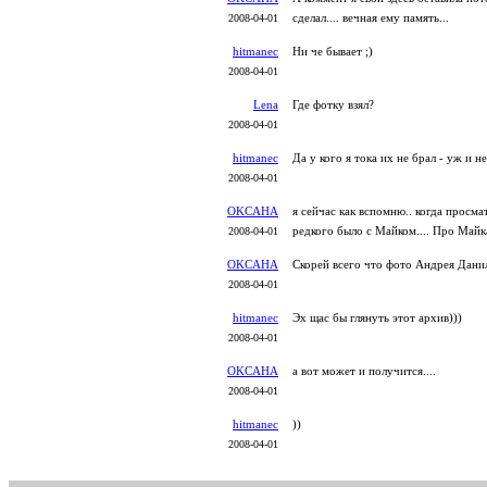
сделал.... вечная ему память...
2008-04-01
hitmanec
Ни че бывает ;)
2008-04-01
Lena
Где фотку взял?
2008-04-01
hitmanec
Да у кого я тока их не брал - уж и н
2008-04-01
OKCAHA
я сейчас как вспомню.. когда просм
редкого было с Майком.... Про Майка
2008-04-01
OKCAHA
Скорей всего что фото Андрея Дани
2008-04-01
hitmanec
Эх щас бы глянуть этот архив)))
2008-04-01
OKCAHA
а вот может и получится....
2008-04-01
hitmanec
))
2008-04-01