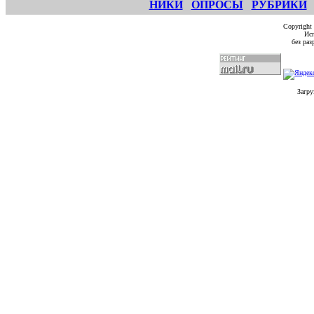
НИКИ
ОПРОСЫ
РУБРИКИ
Copyright
Исп
без ра
Загру