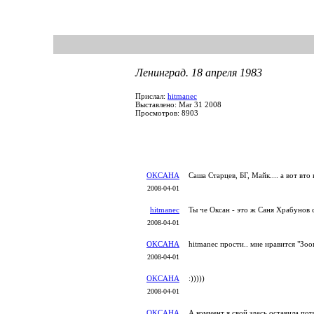
Ленинград. 18 апреля 1983
Прислал:
hitmanec
Выставлено: Mar 31 2008
Просмотров: 8903
OKCAHA
Саша Старцев, БГ, Майк.... а вот вто
2008-04-01
hitmanec
Ты че Оксан - это ж Саня Храбунов с
2008-04-01
OKCAHA
hitmanec прости.. мне нравится "Зооп
2008-04-01
OKCAHA
:)))))
2008-04-01
OKCAHA
А коммент я свой здесь оставила по