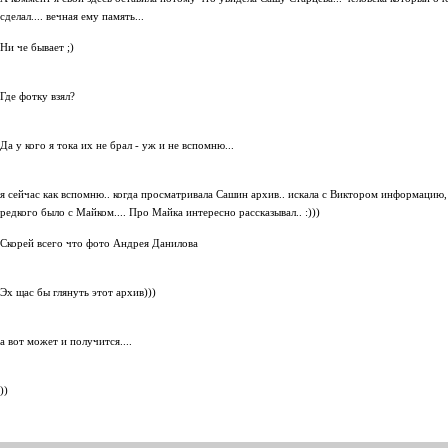
сделал.... вечная ему память...
Ни че бывает ;)
Где фотку взял?
Да у кого я тока их не брал - уж и не вспомню...
я сейчас как вспомню.. когда просматривала Сашин архив.. искала с Виктором информацию,
редкого было с Майком.... Про Майка интересно рассказывал.. :)))
Скорей всего что фото Андрея Данилова
Эх щас бы глянуть этот архив)))
а вот может и получится....
))