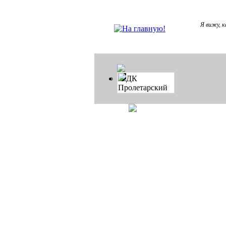
Я вижу, к
ДК
Пролетарский