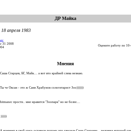
ДР Майка
 18 апреля 1983
nec
r 31 2008
Оцените работу по 10-
904
Мнения
Саша Старцев, БГ, Майк.... а вот вто крайней слева незнаю.
Ты че Оксан - это ж Саня Храбунов сологитарист Зоо))))))
hitmanec прости.. мне нравится "Зоопарк" но не более....
:)))))
А коммент я свой здесь оставила потому что увидела Сашу Старцева... человека который оч