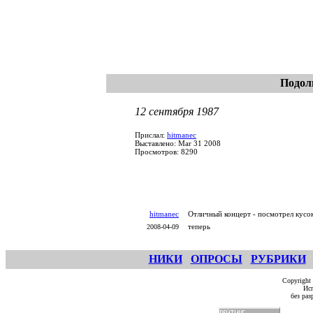
Подол
12 сентября 1987
Прислал:
hitmanec
Выставлено: Mar 31 2008
Просмотров: 8290
hitmanec
Отличный концерт - посмотрел кусок 
теперь
2008-04-09
НИКИ
ОПРОСЫ
РУБРИКИ
Copyright
Исп
без ра