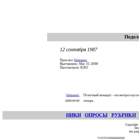
Подол
12 сентября 1987
Прислал:
hitmanec
Выставлено: Mar 31 2008
Просмотров: 8283
hitmanec
Отличный концерт - посмотрел кусок 
теперь
2008-04-09
НИКИ
ОПРОСЫ
РУБРИКИ
Copyright
Исп
без ра