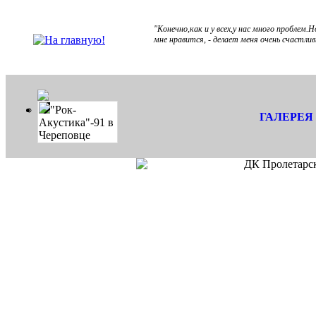
"Конечно,как и у всех,у нас много проблем
мне нравится, - делает меня очень счастли
"Рок-
ГАЛЕРЕЯ
Акустика"-91 в
Череповце