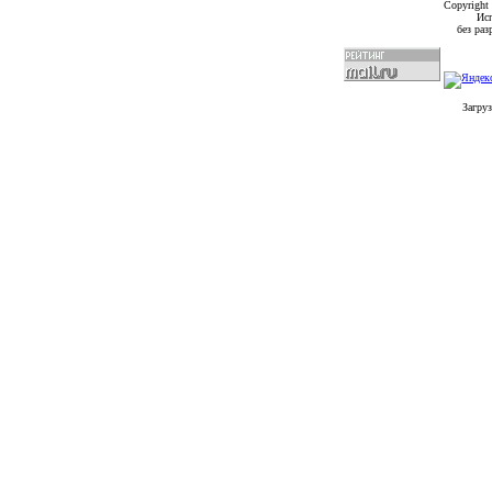
Copyright
Исп
без ра
Загруз