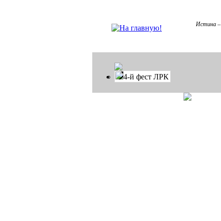
Истина – 
4-й фест ЛРК