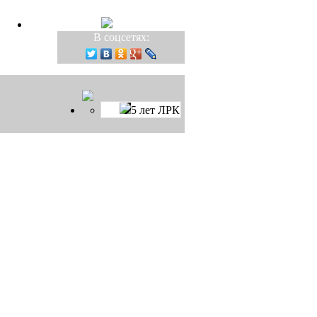
В соцсетях:
5 лет ЛРК