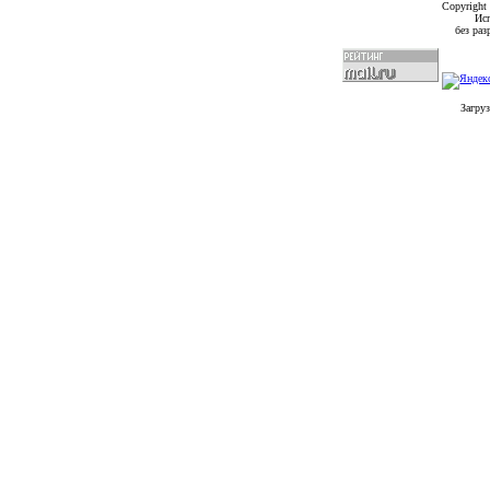
Copyright
Исп
без ра
Загруз