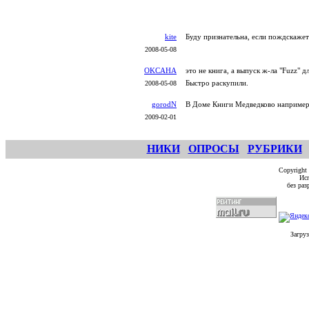
kite
Буду признательна, если пождскажет 
2008-05-08
OKCAHA
это не книга, а выпуск ж-ла "Fuzz" 
Быстро раскупили.
2008-05-08
gorodN
В Доме Книги Медведково например 
2009-02-01
НИКИ
ОПРОСЫ
РУБРИКИ
Copyright
Исп
без ра
Загруз