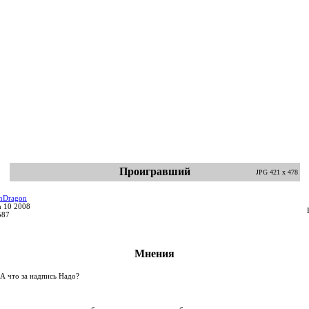
Проигравший
JPG 421 x 478
nDragon
n 10 2008
587
Мнения
А что за надпись Надо?