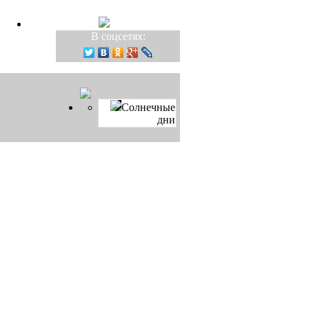
В соцсетях:
Солнечные
дни