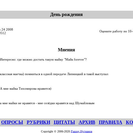
День рождения
n 24 2008
Оцените работу по 10-
0512
Мнения
Интересно: где можно достать такую майку "Майк forever"?
классная маечка) помниться в одной передаче Липницкий в такой выступал
А мне майка Тихомирова нравится)
а мне майки не нравятся - мне селёдки нравятся над Шумайловым
ОПРОСЫ
РУБРИКИ
ЦИТАТЫ
АРХИВ
ПРАВИЛА
КО
Copyright © 2006-2020
Рашид Нугманов