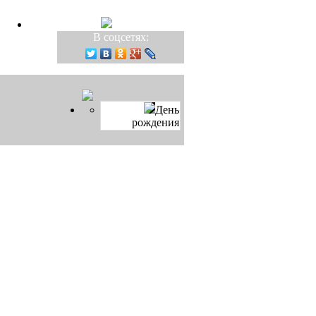
В соцсетях:
День
рождения