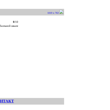
1019 x 763
0
/10
балльной шкале
НТАКТ