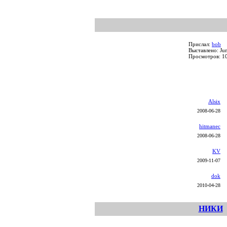
Прислал:
bob
Выставлено: Ju
Просмотров: 1
Alsix
2008-06-28
hitmanec
2008-06-28
KV
2009-11-07
dok
2010-04-28
НИКИ