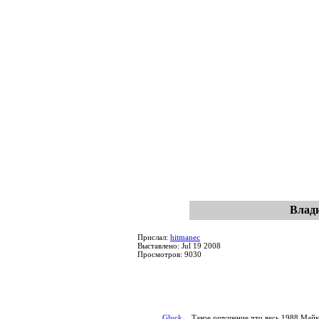
Влади
Прислал:
hitmanec
Выставлено: Jul 19 2008
Просмотров: 9030
Gluck
Такое ощущение что весь 1988 Майк 