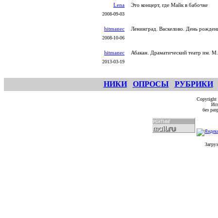
Lena
Это концерт, где Майк в бабочке
2008-09-03
hitmanec
Ленинград. Васкелово. День рождени
2008-10-06
hitmanec
Абакан. Драматический театр им. М
2013-03-19
НИКИ
ОПРОСЫ
РУБРИКИ
Copyright
Исп
без ра
Загруз