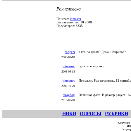
Рокчеловека
Прислал:
lomaster
Выставлено: Sep 18 2008
Просмотров: 8335
zangezi
а кто по краям? Дёма и Кирилов?
2008-09-18
hitmanec
судя по всему они
2008-09-18
hitmanec
Подольск. Рок-фестиваль. 12 сентяб
2008-10-20
straydog
Отличное фото. И размер радует - м
2010-05-08
НИКИ
ОПРОСЫ
РУБРИКИ
Copyright
Исп
без ра