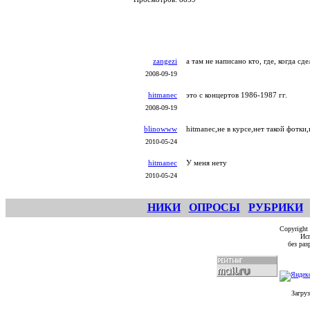
zangezi
а там не написано кто, где, когда сд
2008-09-19
hitmanec
это с концертов 1986-1987 гг.
2008-09-19
blinowww
hitmanec,не в курсе,нет такой фотки
2010-05-24
hitmanec
У меня нету
2010-05-24
НИКИ
ОПРОСЫ
РУБРИКИ
Copyright
Исп
без ра
Загруз