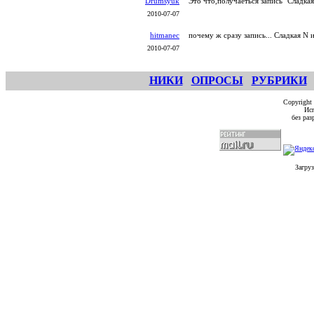
Drumsyuk
Это что,получаеться запись "Сладкая
2010-07-07
hitmanec
почему ж сразу запись... Сладкая N 
2010-07-07
НИКИ
ОПРОСЫ
РУБРИКИ
Copyright
Исп
без ра
Загруз