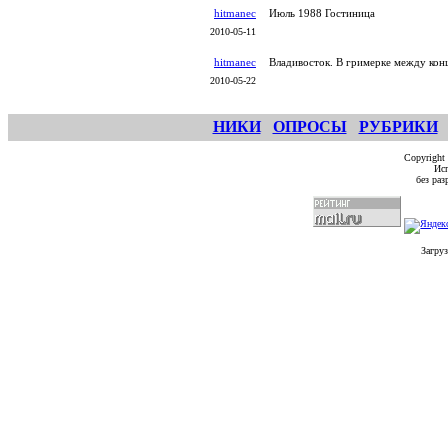
hitmanec
Июль 1988 Гостиница
2010-05-11
hitmanec
Владивосток. В гримерке между кон
2010-05-22
НИКИ
ОПРОСЫ
РУБРИКИ
Copyright
Исп
без ра
Загруз