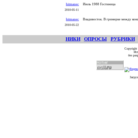
hitmanec
Июль 1988 Гостиница
2010-05-11
hitmanec
Владивосток. В гримерке между кон
2010-05-22
НИКИ
ОПРОСЫ
РУБРИКИ
Copyright
Исп
без ра
Загруз