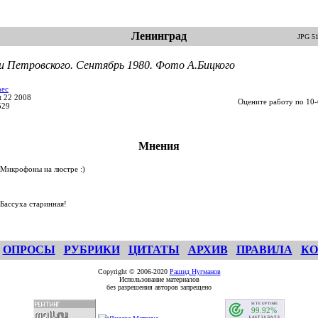
Ленинград
JPG 5
и Петровского. Сентябрь 1980. Фото А.Бицкого
nec
t 22 2008
Оцените работу по 10-
529
Мнения
Микрофоны на люстре :)
Бассуха старинная!
ОПРОСЫ
РУБРИКИ
ЦИТАТЫ
АРХИВ
ПРАВИЛА
КО
Copyright © 2006-2020
Рашид Нугманов
Использование материалов
без разрешения авторов запрещено