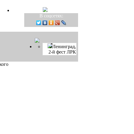
В соцсетях:
Ленинград,
2-й фест ЛРК