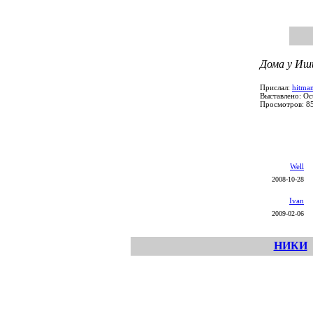
Дома у Иш
Прислал:
hitma
Выставлено: Oc
Просмотров: 8
Well
2008-10-28
Ivan
2009-02-06
НИКИ