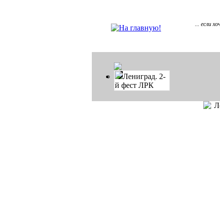
... если 
Лениград. 2-
й фест ЛРК