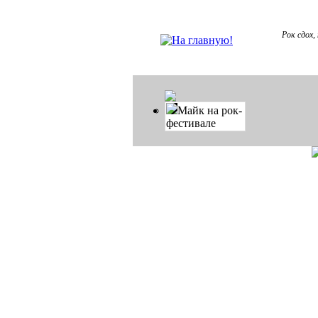
Рок сдох,
Майк на рок-
фестивале