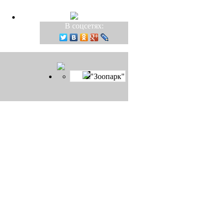
В соцсетях:
"Зоопарк"