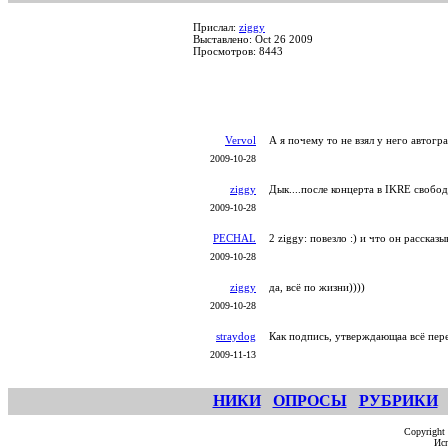
Прислал:
ziggy
Выставлено: Oct 26 2009
Просмотров: 8443
Vervol
А я почему то не взял у него автогра
2009-10-28
ziggy
Дык....после концерта в IKRE свобо
2009-10-28
PECHAL
2 ziggy: повезло :) и что он рассказыв
2009-10-28
ziggy
да, всё по жизни))))
2009-10-28
straydog
Как подпись, утверждающаа всё пере
2009-11-13
НИКИ
ОПРОСЫ
РУБРИКИ
Copyright
Исп