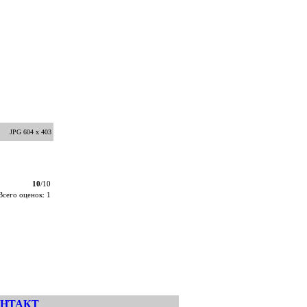
JPG 604 x 403
10
/10
Всего оценок: 1
НТАКТ