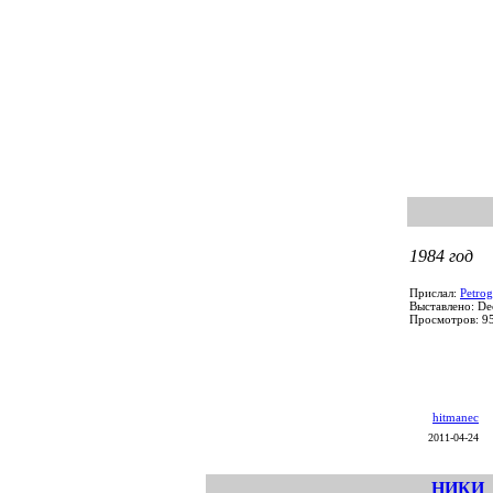
1984 год
Прислал:
Petrog
Выставлено: De
Просмотров: 9
hitmanec
2011-04-24
НИКИ