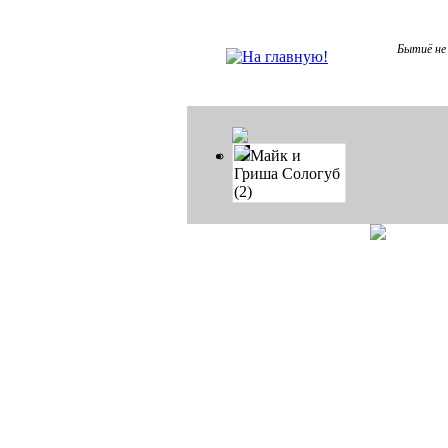
Бытиё не 
Майк и
Гриша Сологуб
(2)