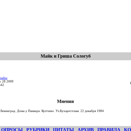
Майк и Гриша Сологуб
radus
c 28 2009
542
Мнения
Ленинград. Дома у Панкера. Купчино. Ул.Бухарестская. 22 декабря 1984
ОПРОСЫ
РУБРИКИ
ЦИТАТЫ
АРХИВ
ПРАВИЛА
КО