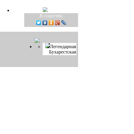
В соцсетях:
Легендарная
Бухарестская