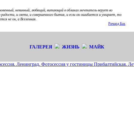
новенный, невинный, любящий, витающий в облаках мечтатель верует во
 радости, и света, и совершенного бытия, и если он ошибается и умирает, то
тся не он, а Вселенная.
Ричард Бах
ГАЛЕРЕЯ
ЖИЗНЬ
МАЙК