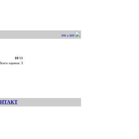
996 x 809
10
/10
Всего оценок: 3
НТАКТ