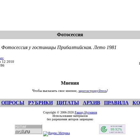
Фотосессия
. Фотосессия у гостиницы Прибалтийская. Лето 1981
nec
b 12 2010
286
Мнения
Чтобы высказать свое мнение,
зарегистрируйтесь
!
ОПРОСЫ
РУБРИКИ
ЦИТАТЫ
АРХИВ
ПРАВИЛА
КО
Copyright © 2006-2020
Рашид Нугманов
Использование материалов
без разрешения авторов запрещено