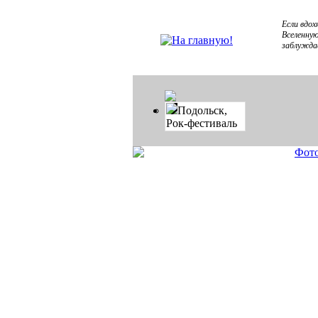
Если вдох
Вселенную
заблуждае
Подольск,
Рок-фестиваль