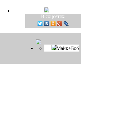
В соцсетях:
Майк+Боб