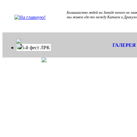
Большинство людей на Западе ничего не зн
мы живем где-то между Китаем и Дракуло
ГАЛЕРЕЯ
5-й фест ЛРК