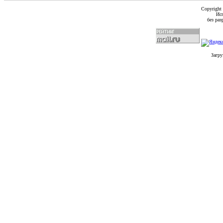
Copyright
Исп
без ра
Загру